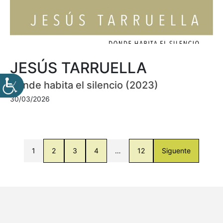
JESÚS TARRUELLA
Donde habita el silencio (2023)
30/03/2026
1
2
3
4
…
12
Siguente