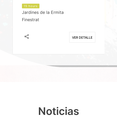
15 hours
Jardines de la Ermita
P
Finestrat
S
E
VER DETALLE
Noticias