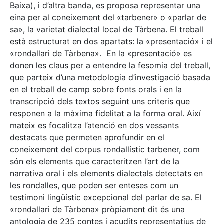
Baixa), i d’altra banda, es proposa representar una
eina per al coneixement del «tarbener» o «parlar de
sa», la varietat dialectal local de Tàrbena. El treball
està estructurat en dos apartats: la «presentació» i el
«rondallari de Tàrbena». En la «presentació» es
donen les claus per a entendre la fesomia del treball,
que parteix d’una metodologia d’investigació basada
en el treball de camp sobre fonts orals i en la
transcripció dels textos seguint uns criteris que
responen a la màxima fidelitat a la forma oral. Així
mateix es focalitza l’atenció en dos vessants
destacats que permeten aprofundir en el
coneixement del corpus rondallístic tarbener, com
són els elements que caracteritzen l’art de la
narrativa oral i els elements dialectals detectats en
les rondalles, que poden ser enteses com un
testimoni lingüístic excepcional del parlar de sa. El
«rondallari de Tàrbena» pròpiament dit és una
antologia de 235 contes i acudits representatius de