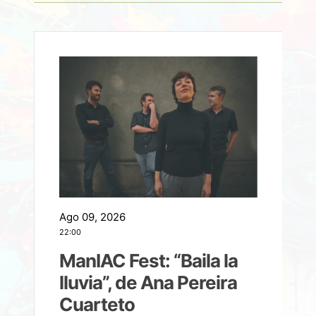
Ago 09, 2026
A
22:00
21
ManIAC Fest: “Baila la
a
lluvia”, de Ana Pereira
Cuarteto