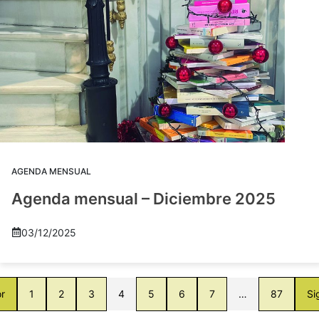
AGENDA MENSUAL
Agenda mensual – Diciembre 2025
03/12/2025
or
1
2
3
4
5
6
7
…
87
Si