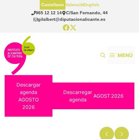
Saltar
Castellano
Valencià
English
al
965 12 12 14
C/San Fernando, 44
contenido
gilalbert@diputacionalicante.es
MENÚ
Descargar
agenda
Descarregar
AGOST
2026
AGOSTO
agenda
2026