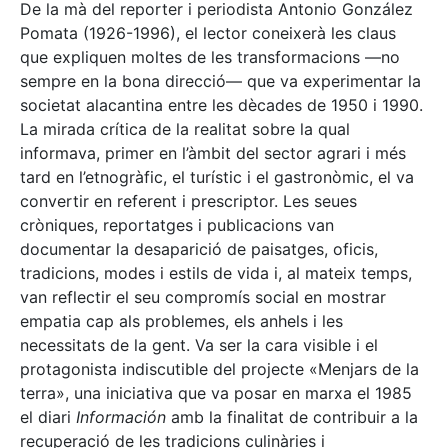
De la mà del reporter i periodista Antonio González
Pomata (1926-1996), el lector coneixerà les claus
que expliquen moltes de les transformacions —no
sempre en la bona direcció— que va experimentar la
societat alacantina entre les dècades de 1950 i 1990.
La mirada crítica de la realitat sobre la qual
informava, primer en l’àmbit del sector agrari i més
tard en l’etnogràfic, el turístic i el gastronòmic, el va
convertir en referent i prescriptor. Les seues
cròniques, reportatges i publicacions van
documentar la desaparició de paisatges, oficis,
tradicions, modes i estils de vida i, al mateix temps,
van reflectir el seu compromís social en mostrar
empatia cap als problemes, els anhels i les
necessitats de la gent. Va ser la cara visible i el
protagonista indiscutible del projecte «Menjars de la
terra», una iniciativa que va posar en marxa el 1985
el diari
Información
amb la finalitat de contribuir a la
recuperació de les tradicions culinàries i