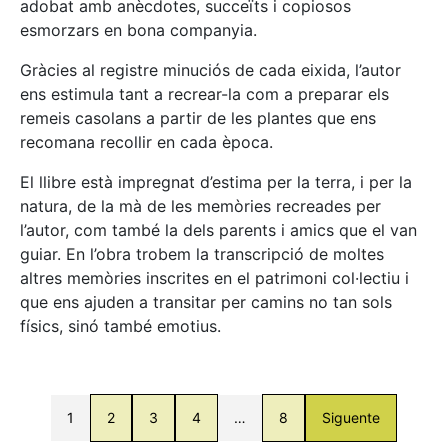
adobat amb anècdotes, succeïts i copiosos
esmorzars en bona companyia.
Gràcies al registre minuciós de cada eixida, l’autor
ens estimula tant a recrear-la com a preparar els
remeis casolans a partir de les plantes que ens
recomana recollir en cada època.
El llibre està impregnat d’estima per la terra, i per la
natura, de la mà de les memòries recreades per
l’autor, com també la dels parents i amics que el van
guiar. En l’obra trobem la transcripció de moltes
altres memòries inscrites en el patrimoni col·lectiu i
que ens ajuden a transitar per camins no tan sols
físics, sinó també emotius.
1
2
3
4
…
8
Siguente