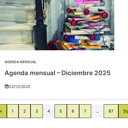
AGENDA MENSUAL
Agenda mensual – Diciembre 2025
03/12/2025
or
1
2
3
4
5
6
7
…
87
Si