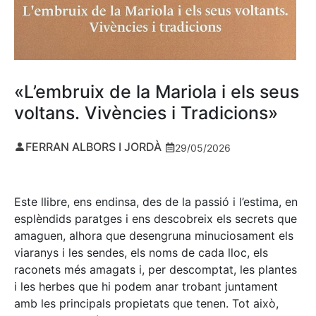
«L’embruix de la Mariola i els seus
voltans. Vivències i Tradicions»
FERRAN ALBORS I JORDÀ
29/05/2026
Este llibre, ens endinsa, des de la passió i l’estima, en
esplèndids paratges i ens descobreix els secrets que
amaguen, alhora que desengruna minuciosament els
viaranys i les sendes, els noms de cada lloc, els
raconets més amagats i, per descomptat, les plantes
i les herbes que hi podem anar trobant juntament
amb les principals propietats que tenen. Tot això,