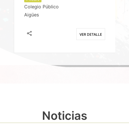
Colegio Público
Aigües
E
VER DETALLE
Noticias