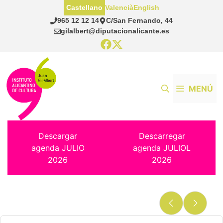
Saltar
Castellano
Valencià
English
al
965 12 12 14
C/San Fernando, 44
contenido
gilalbert@diputacionalicante.es
MENÚ
Descargar
Descarregar
agenda JULIO
agenda JULIOL
2026
2026