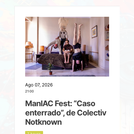
Ago 07, 2026
A
21:00
2
ManIAC Fest: “Caso
a
enterrado”, de Colectiv
Notknown
n
7 hours