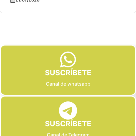
Slide 2 of 6
SUSCRÍBETE
Canal de whatsapp
SUSCRÍBETE
Canal de Telegram