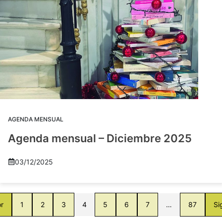
AGENDA MENSUAL
Agenda mensual – Diciembre 2025
03/12/2025
or
1
2
3
4
5
6
7
…
87
Si