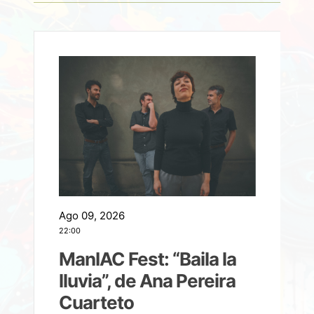
Ago 09, 2026
A
22:00
21
ManIAC Fest: “Baila la
a
lluvia”, de Ana Pereira
Cuarteto