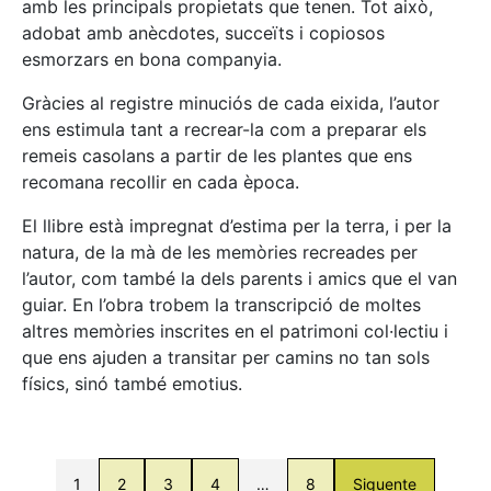
amb les principals propietats que tenen. Tot això,
adobat amb anècdotes, succeïts i copiosos
esmorzars en bona companyia.
Gràcies al registre minuciós de cada eixida, l’autor
ens estimula tant a recrear-la com a preparar els
remeis casolans a partir de les plantes que ens
recomana recollir en cada època.
El llibre està impregnat d’estima per la terra, i per la
natura, de la mà de les memòries recreades per
l’autor, com també la dels parents i amics que el van
guiar. En l’obra trobem la transcripció de moltes
altres memòries inscrites en el patrimoni col·lectiu i
que ens ajuden a transitar per camins no tan sols
físics, sinó també emotius.
1
2
3
4
…
8
Siguente