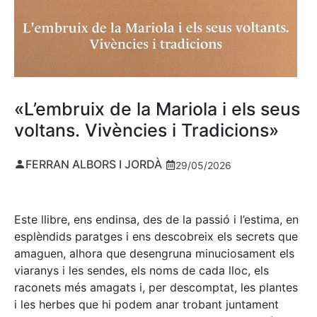
«L’embruix de la Mariola i els seus
voltans. Vivències i Tradicions»
FERRAN ALBORS I JORDÀ
29/05/2026
Este llibre, ens endinsa, des de la passió i l’estima, en
esplèndids paratges i ens descobreix els secrets que
amaguen, alhora que desengruna minuciosament els
viaranys i les sendes, els noms de cada lloc, els
raconets més amagats i, per descomptat, les plantes
i les herbes que hi podem anar trobant juntament