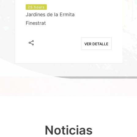
25 hours
Jardines de la Ermita
P
Finestrat
S
E
VER DETALLE
Noticias