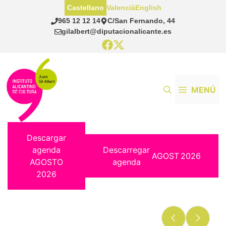
Saltar
Castellano
Valencià
English
al
965 12 12 14
C/San Fernando, 44
contenido
gilalbert@diputacionalicante.es
MENÚ
Descargar
agenda
Descarregar
AGOST
2026
AGOSTO
agenda
2026