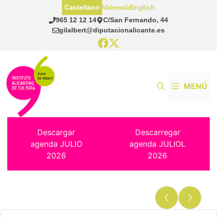
Saltar
Castellano
Valencià
English
al
965 12 12 14
C/San Fernando, 44
contenido
gilalbert@diputacionalicante.es
MENÚ
Descargar
Descarregar
agenda JULIO
agenda JULIOL
2026
2026