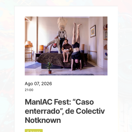
Ago 07, 2026
A
21:00
2
ManIAC Fest: “Caso
a
enterrado”, de Colectiv
Notknown
n
4 hours