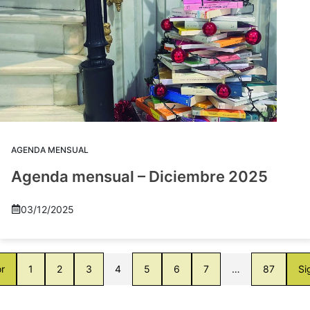
AGENDA MENSUAL
Agenda mensual – Diciembre 2025
03/12/2025
or
1
2
3
4
5
6
7
…
87
Si