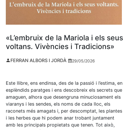
«L’embruix de la Mariola i els seus
voltans. Vivències i Tradicions»
FERRAN ALBORS I JORDÀ
29/05/2026
Este llibre, ens endinsa, des de la passió i l’estima, en
esplèndids paratges i ens descobreix els secrets que
amaguen, alhora que desengruna minuciosament els
viaranys i les sendes, els noms de cada lloc, els
raconets més amagats i, per descomptat, les plantes
i les herbes que hi podem anar trobant juntament
amb les principals propietats que tenen. Tot això,