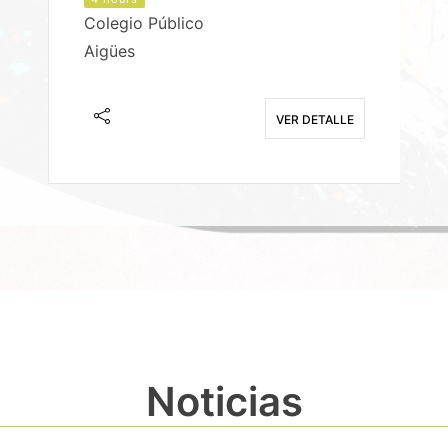
Colegio Público
Aigües
E
VER DETALLE
Noticias