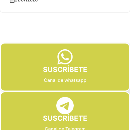
Slide 2 of 6
SUSCRÍBETE
Canal de whatsapp
SUSCRÍBETE
Canal de Telegram