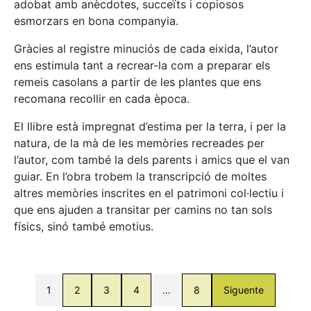
adobat amb anècdotes, succeïts i copiosos
esmorzars en bona companyia.
Gràcies al registre minuciós de cada eixida, l’autor
ens estimula tant a recrear-la com a preparar els
remeis casolans a partir de les plantes que ens
recomana recollir en cada època.
El llibre està impregnat d’estima per la terra, i per la
natura, de la mà de les memòries recreades per
l’autor, com també la dels parents i amics que el van
guiar. En l’obra trobem la transcripció de moltes
altres memòries inscrites en el patrimoni col·lectiu i
que ens ajuden a transitar per camins no tan sols
físics, sinó també emotius.
1
2
3
4
…
8
Siguente