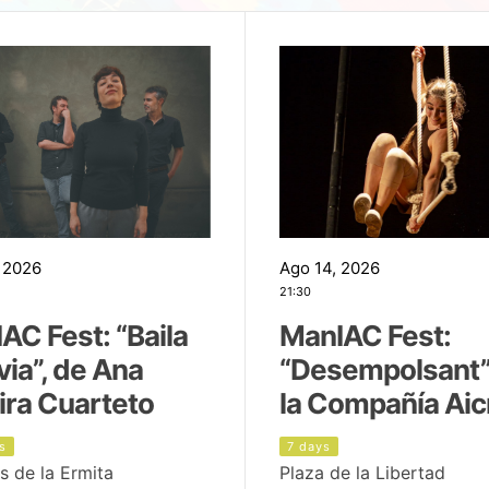
 2026
Ago 14, 2026
21:30
AC Fest: “Baila
ManIAC Fest:
uvia”, de Ana
“Desempolsant”
ira Cuarteto
la Compañía Aic
s
7 days
s de la Ermita
Plaza de la Libertad