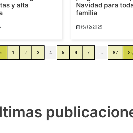
as y alta
Navidad para toda
a
familia
6
15/12/2025
or
1
2
3
4
5
6
7
…
87
Si
ltimas publicacion