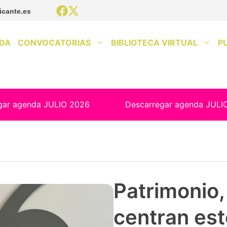
icante.es
DA
CONVOCATORIAS
BIBLIOTECA VIRTUAL
P
gar agenda JULIO 2026
Descarregar agenda JULI
Patrimonio, 
centran est