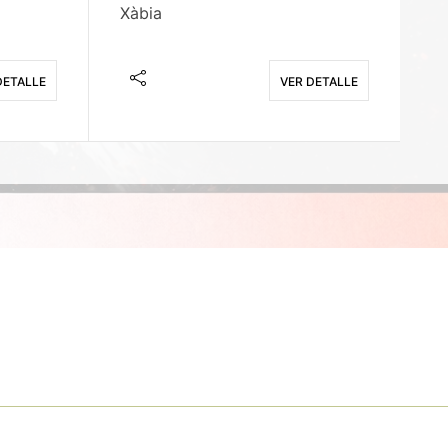
Xàbia
M
DETALLE
VER DETALLE