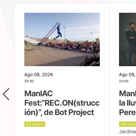
Ago 08, 2026
Ago 09,
20:30
22:00
ManIAC
ManI
Fest:“REC.ON(strucc
la ll
ión)”, de Bot Project
Pere
22 hours
48 hour
Jardine