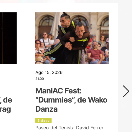
Ago 15, 2026
Ag
21:00
19
ManIAC Fest:
M
, de
“Dummies”, de Wako
n
rag
Danza
Í
8 days
9
Paseo del Tenista David Ferrer
Ce