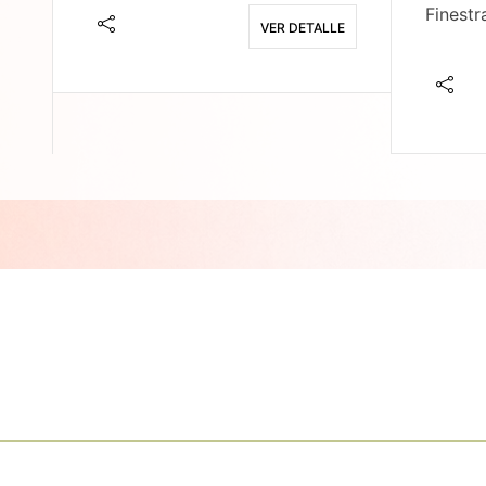
Finestr
VER DETALLE
E