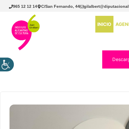
Saltar
965 12 12 14
C/San Fernando, 44
gilalbert@diputacional
al
contenido
INICIO
AGEN
Descar