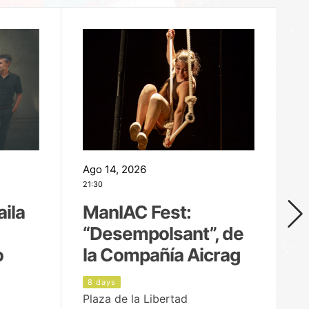
Ago 14, 2026
Ag
21:30
21
aila
ManIAC Fest:
M
“Desempolsant”, de
“
o
la Compañía Aicrag
D
8 days
9
Plaza de la Libertad
Pa