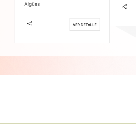
Aigües
E
VER DETALLE