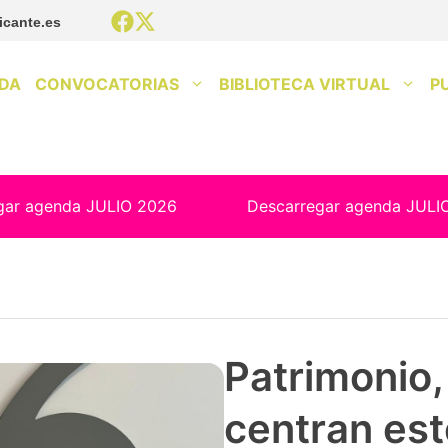
icante.es
DA
CONVOCATORIAS
BIBLIOTECA VIRTUAL
P
gar agenda JULIO 2026
Descarregar agenda JULI
Patrimonio, 
centran est