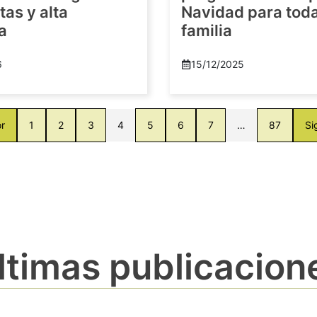
as y alta
Navidad para toda
a
familia
6
15/12/2025
or
1
2
3
4
5
6
7
…
87
Si
ltimas publicacion