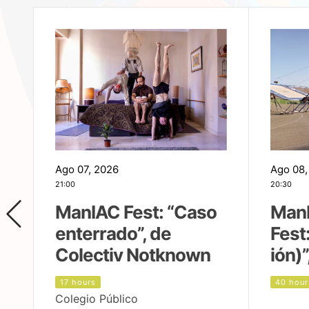
Ago 07, 2026
Ago 08,
21:00
20:30
ManIAC Fest: “Caso
Man
enterrado”, de
Fest
Colectiv Notknown
ión)”
17 hours
40 hour
Colegio Público