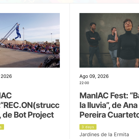
 2026
Ago 09, 2026
22:00
IAC
ManIAC Fest: “B
:“REC.ON(strucc
la lluvia”, de Ana
, de Bot Project
Pereira Cuartet
s
3 days
Jardines de la Ermita