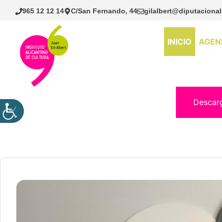
Saltar
965 12 12 14
C/San Fernando, 44
gilalbert@diputacional
al
contenido
INICIO
AGEN
Descar