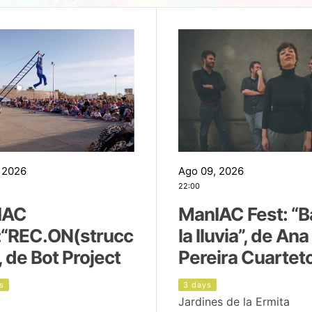
 2026
Ago 09, 2026
22:00
IAC
ManIAC Fest: “B
:“REC.ON(strucc
la lluvia”, de Ana
, de Bot Project
Pereira Cuartet
s
3 days
Jardines de la Ermita