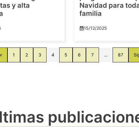
as y alta
Navidad para toda
a
familia
6
15/12/2025
or
1
2
3
4
5
6
7
…
87
Si
ltimas publicacion