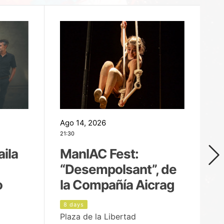
Ago 14, 2026
Ag
21:30
21
aila
ManIAC Fest:
M
“Desempolsant”, de
“
o
la Compañía Aicrag
D
8 days
9
Plaza de la Libertad
Pa