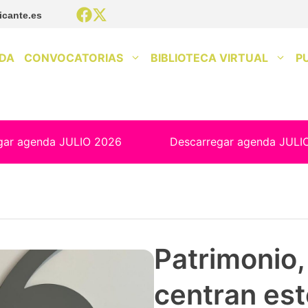
icante.es
DA
CONVOCATORIAS
BIBLIOTECA VIRTUAL
P
gar agenda JULIO 2026
Descarregar agenda JULI
Patrimonio, 
centran est