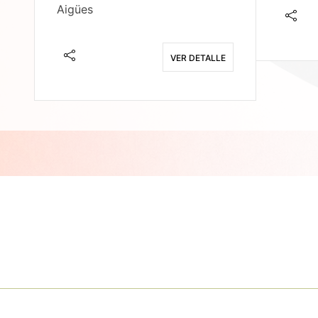
Aigües
E
VER DETALLE