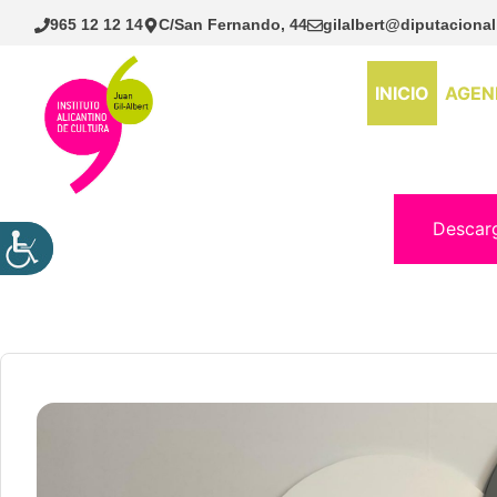
Saltar
965 12 12 14
C/San Fernando, 44
gilalbert@diputacional
al
contenido
INICIO
AGEN
Descar