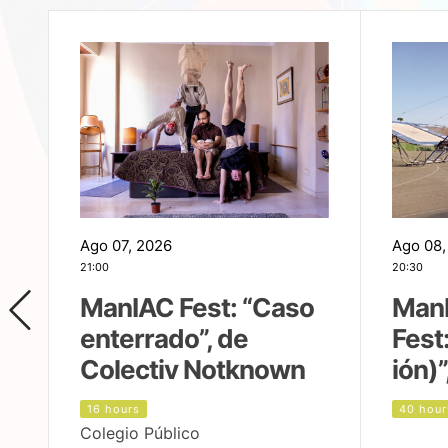
Ago 07, 2026
Ago 08,
21:00
20:30
ManIAC Fest: “Caso
Man
enterrado”, de
Fest
Colectiv Notknown
ión)”
16 hours
40 hour
Colegio Público