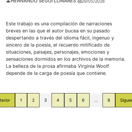
HERNANDO SEGUÍ LLINARES
29/05/2026
Este trabajo es una compilación de narraciones
breves en las que el autor bucea en su pasado
despertando a través del idioma fácil, ingenuo y
sincero de la poesía, el recuerdo mitificado de
situaciones, paisajes, personajes, emociones y
sensaciones dormidos en los archivos de la memoria.
La belleza de la prosa afirmaba Virginia Woolf
depende de la carga de poesía que contiene.
terior
1
2
3
4
5
6
…
8
Sigue