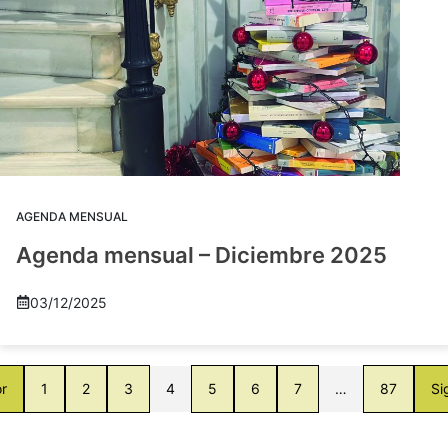
AGENDA MENSUAL
Agenda mensual – Diciembre 2025
03/12/2025
or
1
2
3
4
5
6
7
…
87
Si