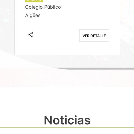
Colegio Público
Aigües
E
VER DETALLE
Noticias