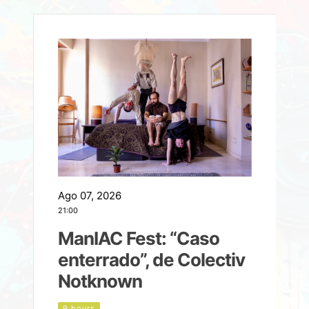
Ago 07, 2026
A
21:00
2
ManIAC Fest: “Caso
a
enterrado”, de Colectiv
Notknown
n
9 hours