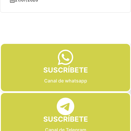
Slide 2 of 6
SUSCRÍBETE
Canal de whatsapp
SUSCRÍBETE
Canal de Telegram