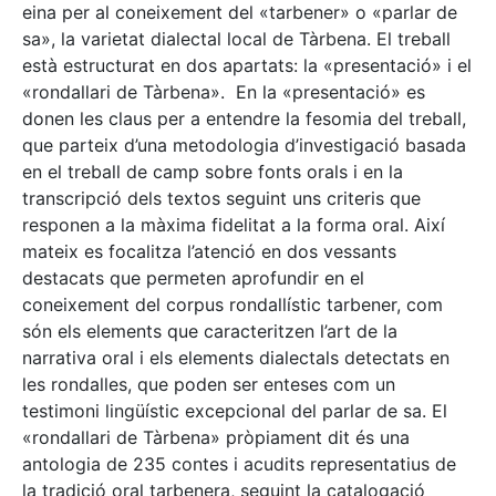
eina per al coneixement del «tarbener» o «parlar de
sa», la varietat dialectal local de Tàrbena. El treball
està estructurat en dos apartats: la «presentació» i el
«rondallari de Tàrbena». En la «presentació» es
donen les claus per a entendre la fesomia del treball,
que parteix d’una metodologia d’investigació basada
en el treball de camp sobre fonts orals i en la
transcripció dels textos seguint uns criteris que
responen a la màxima fidelitat a la forma oral. Així
mateix es focalitza l’atenció en dos vessants
destacats que permeten aprofundir en el
coneixement del corpus rondallístic tarbener, com
són els elements que caracteritzen l’art de la
narrativa oral i els elements dialectals detectats en
les rondalles, que poden ser enteses com un
testimoni lingüístic excepcional del parlar de sa. El
«rondallari de Tàrbena» pròpiament dit és una
antologia de 235 contes i acudits representatius de
la tradició oral tarbenera, seguint la catalogació