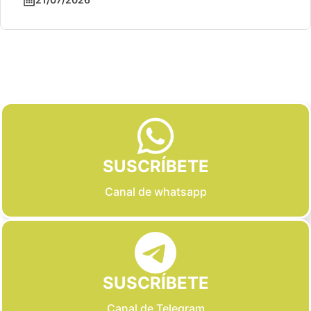
Slide 2 of 6
SUSCRÍBETE
Canal de whatsapp
SUSCRÍBETE
Canal de Telegram