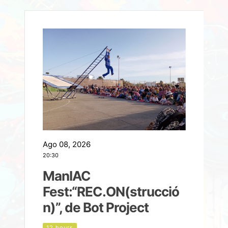
Ago 08, 2026
A
20:30
2
ManIAC
M
a
Fest:“REC.ON(strucció
l
n)”, de Bot Project
12 hours