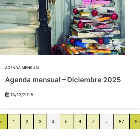
AGENDA MENSUAL
Agenda mensual – Diciembre 2025
03/12/2025
or
1
2
3
4
5
6
7
…
87
Si