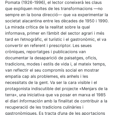
Pomata (1926-1996), el lector coneixerà les claus
que expliquen moltes de les transformacions —no
sempre en la bona direcció— que va experimentar la
societat alacantina entre les dècades de 1950 i 1990.
La mirada crítica de la realitat sobre la qual
informava, primer en l’àmbit del sector agrari i més
tard en l’etnogràfic, el turístic i el gastronòmic, el va
convertir en referent i prescriptor. Les seues
cròniques, reportatges i publicacions van
documentar la desaparició de paisatges, oficis,
tradicions, modes i estils de vida i, al mateix temps,
van reflectir el seu compromís social en mostrar
empatia cap als problemes, els anhels i les
necessitats de la gent. Va ser la cara visible i el
protagonista indiscutible del projecte «Menjars de la
terra», una iniciativa que va posar en marxa el 1985
el diari
Información
amb la finalitat de contribuir a la
recuperació de les tradicions culinàries i
gastronòmiques. Es tracta d’una de les aportacions