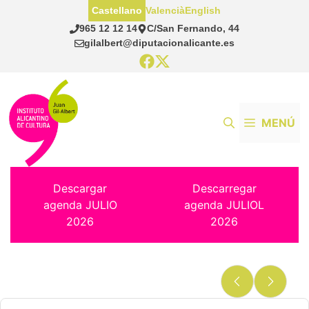
Saltar
Castellano
Valencià
English
al
965 12 12 14
C/San Fernando, 44
contenido
gilalbert@diputacionalicante.es
MENÚ
Descargar
Descarregar
agenda JULIO
agenda JULIOL
2026
2026