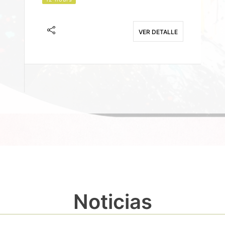
J
F
VER DETALLE
E
Noticias