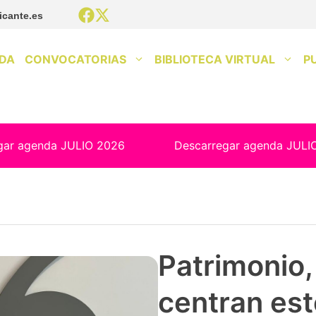
icante.es
DA
CONVOCATORIAS
BIBLIOTECA VIRTUAL
P
gar agenda JULIO 2026
Descarregar agenda JULI
Patrimonio, 
centran est