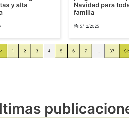
as y alta
Navidad para toda
a
familia
6
15/12/2025
or
1
2
3
4
5
6
7
…
87
Si
ltimas publicacion