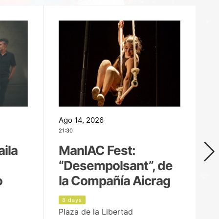
Ago 14, 2026
Ag
21:30
21
aila
ManIAC Fest:
M
“Desempolsant”, de
“
o
la Compañía Aicrag
D
8 days
9
Plaza de la Libertad
Pa