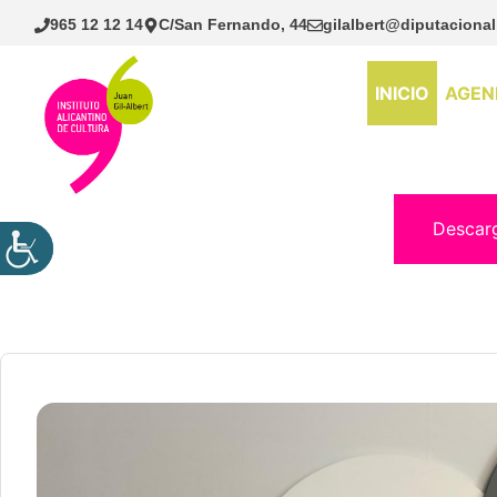
Saltar
965 12 12 14
C/San Fernando, 44
gilalbert@diputacional
al
contenido
INICIO
AGEN
Descar