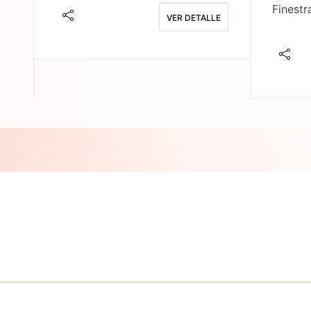
Finestr
VER DETALLE
E