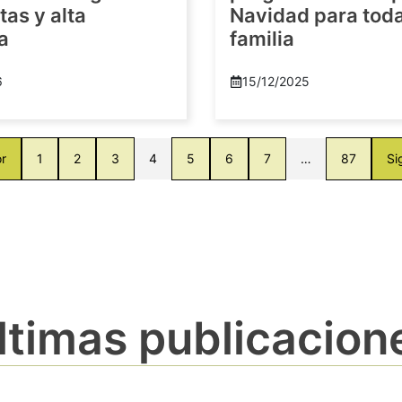
as y alta
Navidad para toda
a
familia
6
15/12/2025
or
1
2
3
4
5
6
7
…
87
Si
ltimas publicacion