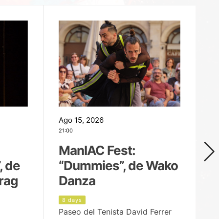
Ago 15, 2026
Ag
21:00
19
ManIAC Fest:
M
, de
“Dummies”, de Wako
n
rag
Danza
Í
8 days
8
Paseo del Tenista David Ferrer
Ce