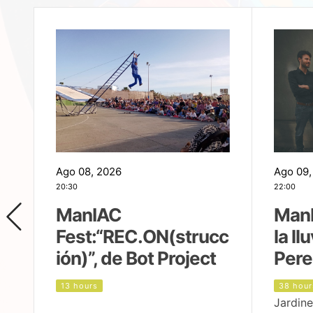
Ago 08, 2026
Ago 09,
20:30
22:00
ManIAC
ManI
Fest:“REC.ON(strucc
la ll
ión)”, de Bot Project
Pere
13 hours
38 hour
Jardine