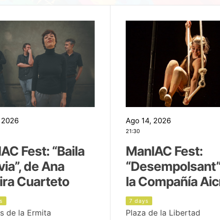
 2026
Ago 14, 2026
21:30
AC Fest: “Baila
ManIAC Fest:
uvia”, de Ana
“Desempolsant”
ira Cuarteto
la Compañía Aic
s
7 days
s de la Ermita
Plaza de la Libertad