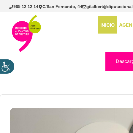
Saltar
965 12 12 14
C/San Fernando, 44
gilalbert@diputacional
al
contenido
INICIO
AGEN
Descar