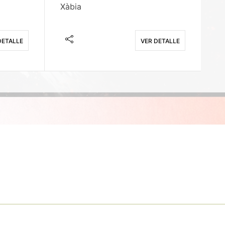
Xàbia
M
DETALLE
VER DETALLE