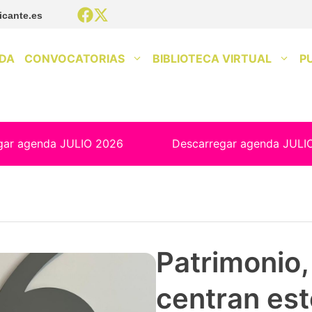
icante.es
DA
CONVOCATORIAS
BIBLIOTECA VIRTUAL
P
gar agenda JULIO 2026
Descarregar agenda JULI
Patrimonio, 
centran est