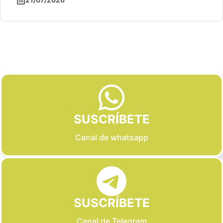
Slide 2 of 6
SUSCRÍBETE
Canal de whatsapp
SUSCRÍBETE
Canal de Telegram