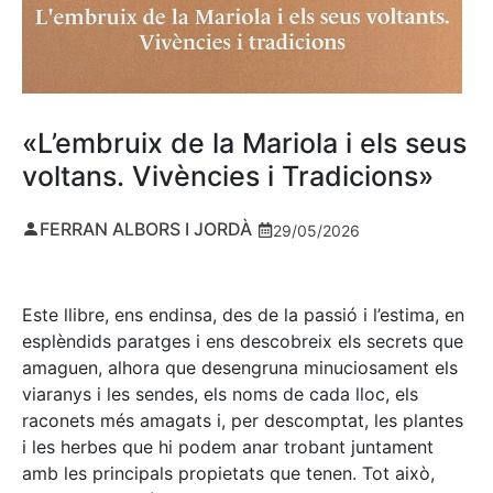
«L’embruix de la Mariola i els seus
voltans. Vivències i Tradicions»
FERRAN ALBORS I JORDÀ
29/05/2026
Este llibre, ens endinsa, des de la passió i l’estima, en
esplèndids paratges i ens descobreix els secrets que
amaguen, alhora que desengruna minuciosament els
viaranys i les sendes, els noms de cada lloc, els
raconets més amagats i, per descomptat, les plantes
i les herbes que hi podem anar trobant juntament
amb les principals propietats que tenen. Tot això,