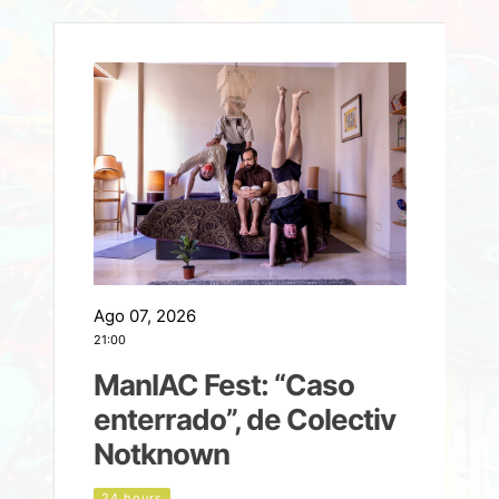
Ago 07, 2026
A
21:00
2
ManIAC Fest: “Caso
a
enterrado”, de Colectiv
Notknown
d
24 hours