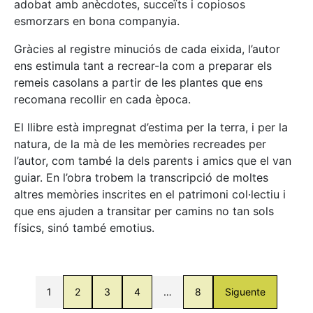
adobat amb anècdotes, succeïts i copiosos
esmorzars en bona companyia.
Gràcies al registre minuciós de cada eixida, l’autor
ens estimula tant a recrear-la com a preparar els
remeis casolans a partir de les plantes que ens
recomana recollir en cada època.
El llibre està impregnat d’estima per la terra, i per la
natura, de la mà de les memòries recreades per
l’autor, com també la dels parents i amics que el van
guiar. En l’obra trobem la transcripció de moltes
altres memòries inscrites en el patrimoni col·lectiu i
que ens ajuden a transitar per camins no tan sols
físics, sinó també emotius.
1
2
3
4
…
8
Siguente