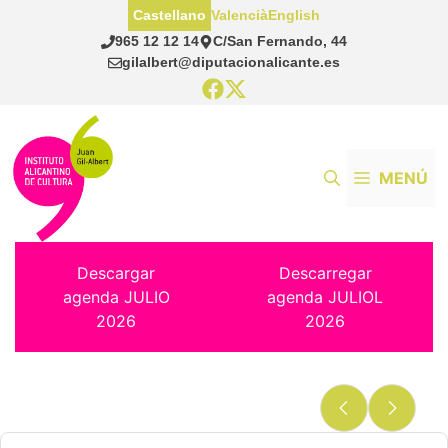
Saltar
Castellano
Valencià
English
al
965 12 12 14
C/San Fernando, 44
contenido
gilalbert@diputacionalicante.es
MENÚ
Descargar
Descarregar
agenda JULIO
agenda JULIOL
2026
2026