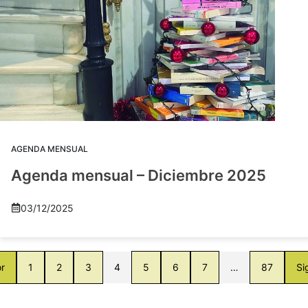
AGENDA MENSUAL
Agenda mensual – Diciembre 2025
03/12/2025
or
1
2
3
4
5
6
7
…
87
Si