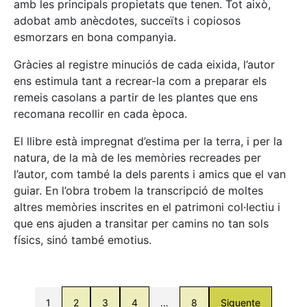
amb les principals propietats que tenen. Tot això,
adobat amb anècdotes, succeïts i copiosos
esmorzars en bona companyia.
Gràcies al registre minuciós de cada eixida, l’autor
ens estimula tant a recrear-la com a preparar els
remeis casolans a partir de les plantes que ens
recomana recollir en cada època.
El llibre està impregnat d’estima per la terra, i per la
natura, de la mà de les memòries recreades per
l’autor, com també la dels parents i amics que el van
guiar. En l’obra trobem la transcripció de moltes
altres memòries inscrites en el patrimoni col·lectiu i
que ens ajuden a transitar per camins no tan sols
físics, sinó també emotius.
1
2
3
4
…
8
Siguente