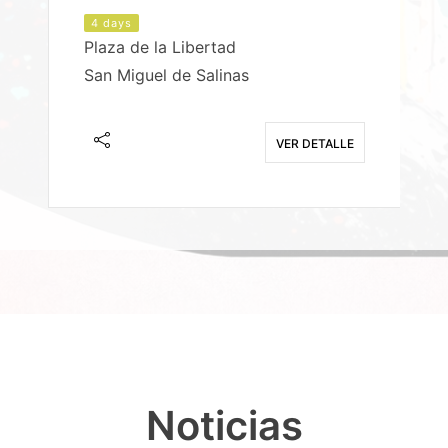
4 days
Plaza de la Libertad
P
San Miguel de Salinas
X
E
VER DETALLE
Noticias