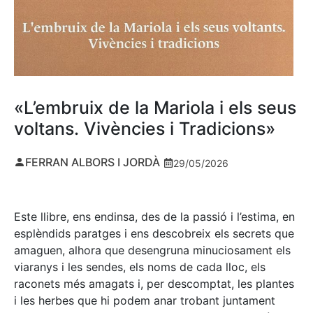
«L’embruix de la Mariola i els seus
voltans. Vivències i Tradicions»
FERRAN ALBORS I JORDÀ
29/05/2026
Este llibre, ens endinsa, des de la passió i l’estima, en
esplèndids paratges i ens descobreix els secrets que
amaguen, alhora que desengruna minuciosament els
viaranys i les sendes, els noms de cada lloc, els
raconets més amagats i, per descomptat, les plantes
i les herbes que hi podem anar trobant juntament