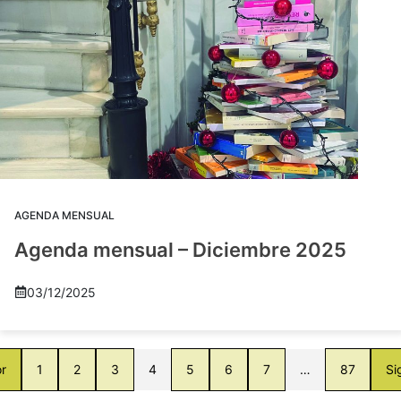
AGENDA MENSUAL
Agenda mensual – Diciembre 2025
03/12/2025
or
1
2
3
4
5
6
7
…
87
Si