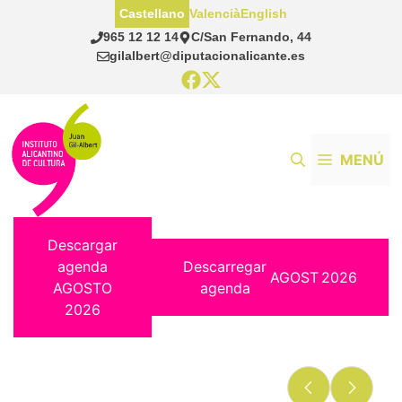
Saltar
Castellano
Valencià
English
al
965 12 12 14
C/San Fernando, 44
contenido
gilalbert@diputacionalicante.es
MENÚ
Descargar
agenda
Descarregar
AGOST
2026
AGOSTO
agenda
2026