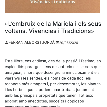
«L’embruix de la Mariola i els seus
voltans. Vivències i Tradicions»
FERRAN ALBORS I JORDÀ
29/05/2026
Este llibre, ens endinsa, des de la passió i l’estima, en
esplèndids paratges i ens descobreix els secrets que
amaguen, alhora que desengruna minuciosament els
viaranys i les sendes, els noms de cada lloc, els
raconets més amagats i, per descomptat, les plantes
i les herbes que hi podem anar trobant juntament
amb les principals propietats que tenen. Tot això,
adobat amb anècdotes, succeïts i copiosos
esmorzars en bona companyia.