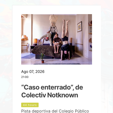
Ago 07, 2026
A
21:00
2
e
“Caso enterrado”, de
Colectiv Notknown
d
44 hours
Pista deportiva del Colegio Público
P