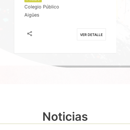
Colegio Público
Aigües
E
VER DETALLE
Noticias