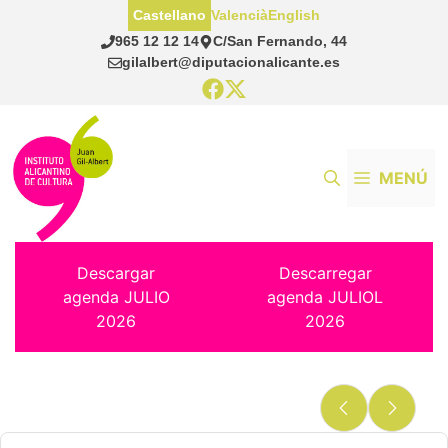
Saltar
Castellano
Valencià
English
al
965 12 12 14
C/San Fernando, 44
contenido
gilalbert@diputacionalicante.es
MENÚ
Descargar
Descarregar
agenda JULIO
agenda JULIOL
2026
2026