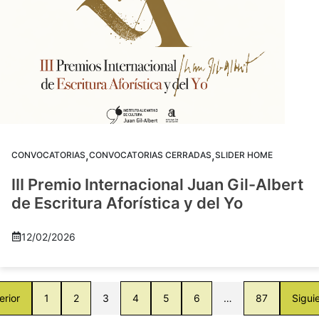
,
,
CONVOCATORIAS
CONVOCATORIAS CERRADAS
SLIDER HOME
III Premio Internacional Juan Gil-Albert
de Escritura Aforística y del Yo
12/02/2026
erior
1
2
3
4
5
6
…
87
Sigui