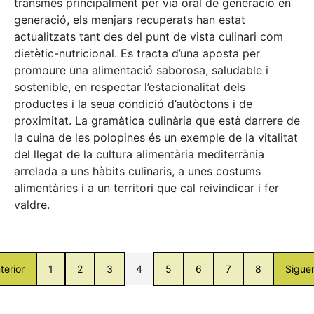
transmès principalment per via oral de generació en
generació, els menjars recuperats han estat
actualitzats tant des del punt de vista culinari com
dietètic-nutricional. Es tracta d’una aposta per
promoure una alimentació saborosa, saludable i
sostenible, en respectar l’estacionalitat dels
productes i la seua condició d’autòctons i de
proximitat. La gramàtica culinària que està darrere de
la cuina de les polopines és un exemple de la vitalitat
del llegat de la cultura alimentària mediterrània
arrelada a uns hàbits culinaris, a unes costums
alimentàries i a un territori que cal reivindicar i fer
valdre.
terior
1
2
3
4
5
6
7
8
Sigue