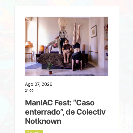
Ago 07, 2026
A
21:00
2
ManIAC Fest: “Caso
a
enterrado”, de Colectiv
Notknown
n
7 hours