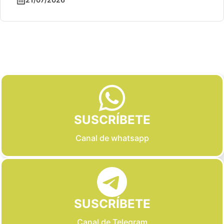
Slide 2 of 6
SUSCRÍBETE
Canal de whatsapp
SUSCRÍBETE
Canal de Telegram