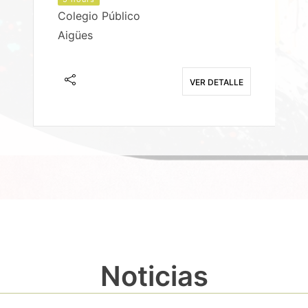
Colegio Público
Aigües
E
VER DETALLE
Noticias