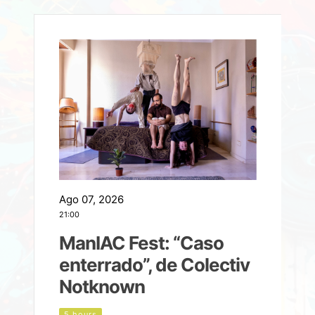
Ago 07, 2026
A
21:00
2
ManIAC Fest: “Caso
a
enterrado”, de Colectiv
Notknown
n
5 hours