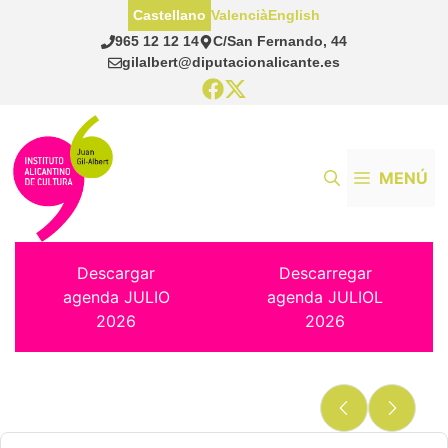
Saltar
Castellano
Valencià
English
al
965 12 12 14
C/San Fernando, 44
contenido
gilalbert@diputacionalicante.es
MENÚ
Descargar
Descarregar
agenda JULIO
agenda JULIOL
2026
2026