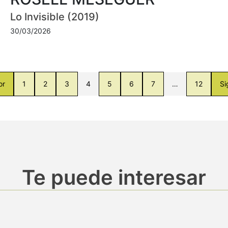
Lo Invisible (2019)
30/03/2026
or
1
2
3
4
5
6
7
…
12
Si
Te puede interesar