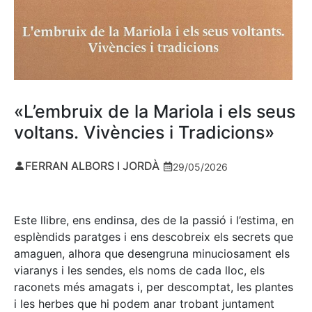
«L’embruix de la Mariola i els seus
voltans. Vivències i Tradicions»
FERRAN ALBORS I JORDÀ
29/05/2026
Este llibre, ens endinsa, des de la passió i l’estima, en
esplèndids paratges i ens descobreix els secrets que
amaguen, alhora que desengruna minuciosament els
viaranys i les sendes, els noms de cada lloc, els
raconets més amagats i, per descomptat, les plantes
i les herbes que hi podem anar trobant juntament