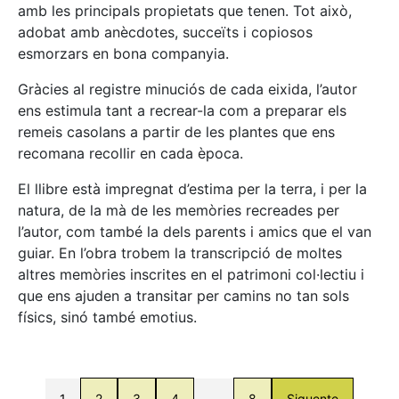
amb les principals propietats que tenen. Tot això,
adobat amb anècdotes, succeïts i copiosos
esmorzars en bona companyia.
Gràcies al registre minuciós de cada eixida, l’autor
ens estimula tant a recrear-la com a preparar els
remeis casolans a partir de les plantes que ens
recomana recollir en cada època.
El llibre està impregnat d’estima per la terra, i per la
natura, de la mà de les memòries recreades per
l’autor, com també la dels parents i amics que el van
guiar. En l’obra trobem la transcripció de moltes
altres memòries inscrites en el patrimoni col·lectiu i
que ens ajuden a transitar per camins no tan sols
físics, sinó també emotius.
1
2
3
4
…
8
Siguente