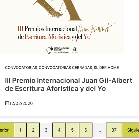
,
,
CONVOCATORIAS
CONVOCATORIAS CERRADAS
SLIDER HOME
III Premio Internacional Juan Gil-Albert
de Escritura Aforística y del Yo
12/02/2026
erior
1
2
3
4
5
6
…
87
Sigui