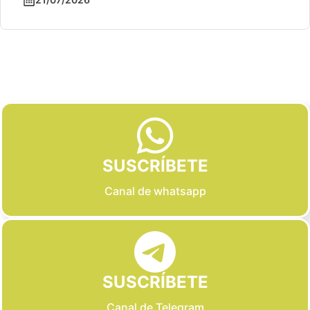
Slide 2 of 6
SUSCRÍBETE
Canal de whatsapp
SUSCRÍBETE
Canal de Telegram