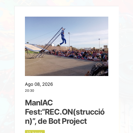
Ago 08, 2026
A
20:30
2
ManIAC
M
a
Fest:“REC.ON(strucció
l
n)”, de Bot Project
12 hours