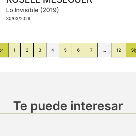
Lo Invisible (2019)
30/03/2026
or
1
2
3
4
5
6
7
…
12
Si
Te puede interesar