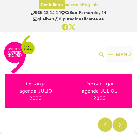
Saltar
Castellano
Valencià
English
al
965 12 12 14
C/San Fernando, 44
contenido
gilalbert@diputacionalicante.es
MENÚ
Descargar
Descarregar
agenda JULIO
agenda JULIOL
2026
2026