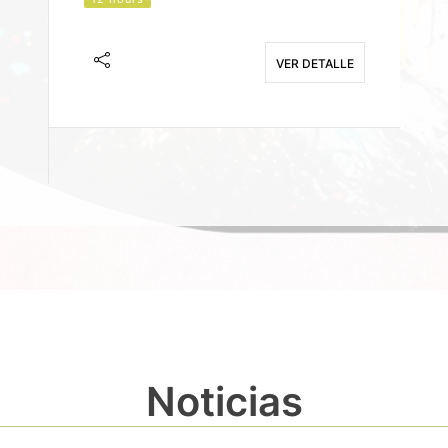
J
F
VER DETALLE
E
Noticias