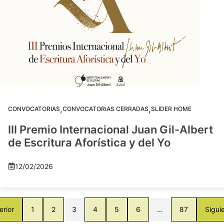
,
,
CONVOCATORIAS
CONVOCATORIAS CERRADAS
SLIDER HOME
III Premio Internacional Juan Gil-Albert
de Escritura Aforística y del Yo
12/02/2026
erior
1
2
3
4
5
6
…
87
Sigui