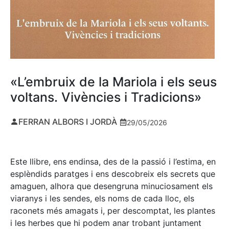
«L’embruix de la Mariola i els seus
voltans. Vivències i Tradicions»
FERRAN ALBORS I JORDÀ
29/05/2026
Este llibre, ens endinsa, des de la passió i l’estima, en
esplèndids paratges i ens descobreix els secrets que
amaguen, alhora que desengruna minuciosament els
viaranys i les sendes, els noms de cada lloc, els
raconets més amagats i, per descomptat, les plantes
i les herbes que hi podem anar trobant juntament