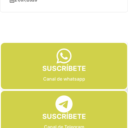
Slide 2 of 6
SUSCRÍBETE
Canal de whatsapp
SUSCRÍBETE
Canal de Telegram