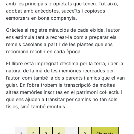
amb les principals propietats que tenen. Tot això,
adobat amb anècdotes, succeïts i copiosos
esmorzars en bona companyia.
Gràcies al registre minuciós de cada eixida, l’autor
ens estimula tant a recrear-la com a preparar els
remeis casolans a partir de les plantes que ens
recomana recollir en cada època.
El llibre està impregnat d’estima per la terra, i per la
natura, de la mà de les memòries recreades per
l’autor, com també la dels parents i amics que el van
guiar. En l’obra trobem la transcripció de moltes
altres memòries inscrites en el patrimoni col·lectiu i
que ens ajuden a transitar per camins no tan sols
físics, sinó també emotius.
1
2
3
4
…
8
Siguente