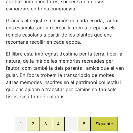
adobat amb anècdotes, succeïts i copiosos
esmorzars en bona companyia.
Gràcies al registre minuciós de cada eixida, l’autor
ens estimula tant a recrear-la com a preparar els
remeis casolans a partir de les plantes que ens
recomana recollir en cada època.
El llibre està impregnat d’estima per la terra, i per la
natura, de la mà de les memòries recreades per
l’autor, com també la dels parents i amics que el van
guiar. En l’obra trobem la transcripció de moltes
altres memòries inscrites en el patrimoni col·lectiu i
que ens ajuden a transitar per camins no tan sols
físics, sinó també emotius.
1
2
3
4
…
8
Siguente