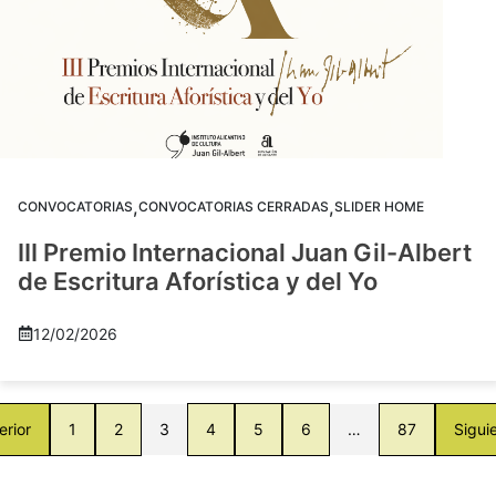
,
,
CONVOCATORIAS
CONVOCATORIAS CERRADAS
SLIDER HOME
III Premio Internacional Juan Gil-Albert
de Escritura Aforística y del Yo
12/02/2026
erior
1
2
3
4
5
6
…
87
Sigui