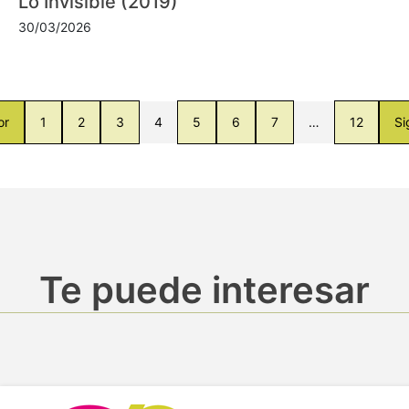
Lo Invisible (2019)
30/03/2026
or
1
2
3
4
5
6
7
…
12
Si
Te puede interesar