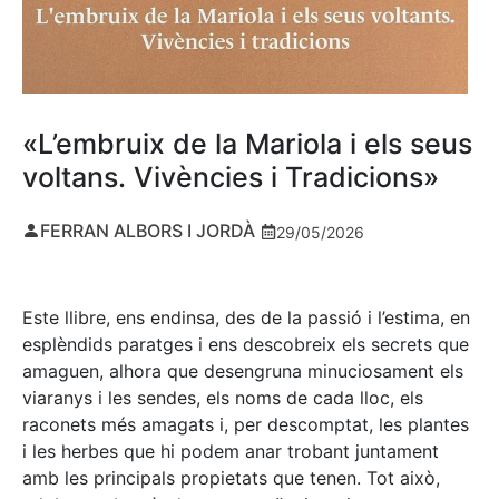
«L’embruix de la Mariola i els seus
voltans. Vivències i Tradicions»
FERRAN ALBORS I JORDÀ
29/05/2026
Este llibre, ens endinsa, des de la passió i l’estima, en
esplèndids paratges i ens descobreix els secrets que
amaguen, alhora que desengruna minuciosament els
viaranys i les sendes, els noms de cada lloc, els
raconets més amagats i, per descomptat, les plantes
i les herbes que hi podem anar trobant juntament
amb les principals propietats que tenen. Tot això,