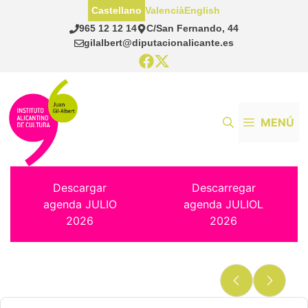
Saltar
Castellano
Valencià
English
al
965 12 12 14
C/San Fernando, 44
contenido
gilalbert@diputacionalicante.es
MENÚ
Descargar
Descarregar
agenda JULIO
agenda JULIOL
2026
2026