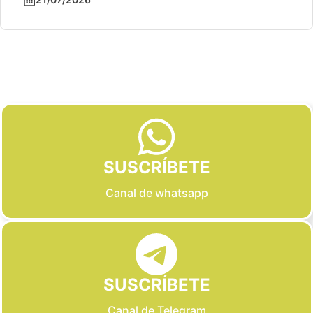
Slide 2 of 6
SUSCRÍBETE
Canal de whatsapp
SUSCRÍBETE
Canal de Telegram