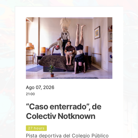
Ago 07, 2026
A
21:00
2
e
“Caso enterrado”, de
Colectiv Notknown
d
27 hours
Pista deportiva del Colegio Público
P