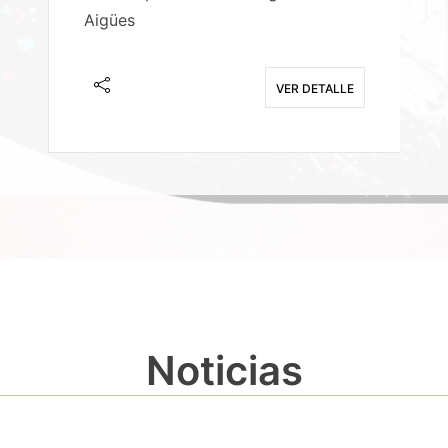
Aigües
A
E
VER DETALLE
Noticias