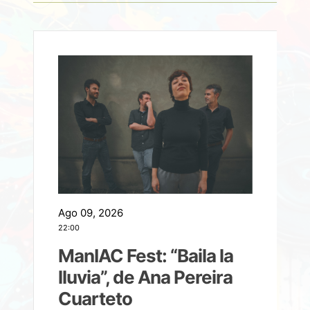
Ago 09, 2026
A
22:00
21
ManIAC Fest: “Baila la
a
lluvia”, de Ana Pereira
Cuarteto