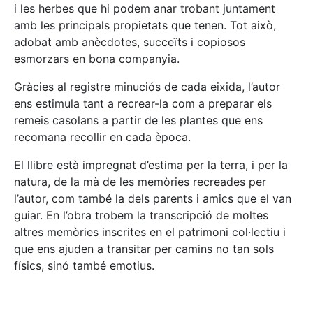
i les herbes que hi podem anar trobant juntament
amb les principals propietats que tenen. Tot això,
adobat amb anècdotes, succeïts i copiosos
esmorzars en bona companyia.
Gràcies al registre minuciós de cada eixida, l’autor
ens estimula tant a recrear-la com a preparar els
remeis casolans a partir de les plantes que ens
recomana recollir en cada època.
El llibre està impregnat d’estima per la terra, i per la
natura, de la mà de les memòries recreades per
l’autor, com també la dels parents i amics que el van
guiar. En l’obra trobem la transcripció de moltes
altres memòries inscrites en el patrimoni col·lectiu i
que ens ajuden a transitar per camins no tan sols
físics, sinó també emotius.