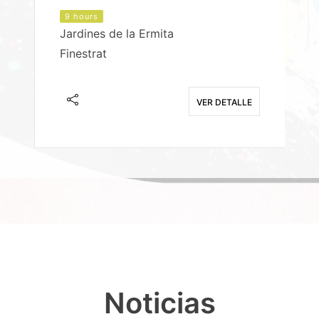
9 hours
Jardines de la Ermita
P
Finestrat
S
E
VER DETALLE
Noticias