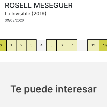
ROSELL MESEGUER
Lo Invisible (2019)
30/03/2026
or
1
2
3
4
5
6
7
…
12
Si
Te puede interesar