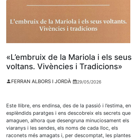
«L’embruix de la Mariola i els seus
voltans. Vivències i Tradicions»
FERRAN ALBORS I JORDÀ
29/05/2026
Este llibre, ens endinsa, des de la passió i l’estima, en
esplèndids paratges i ens descobreix els secrets que
amaguen, alhora que desengruna minuciosament els
viaranys i les sendes, els noms de cada lloc, els
raconets més amagats i, per descomptat, les plantes