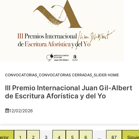
,
,
CONVOCATORIAS
CONVOCATORIAS CERRADAS
SLIDER HOME
III Premio Internacional Juan Gil-Albert
de Escritura Aforística y del Yo
12/02/2026
erior
1
2
3
4
5
6
…
87
Sigui