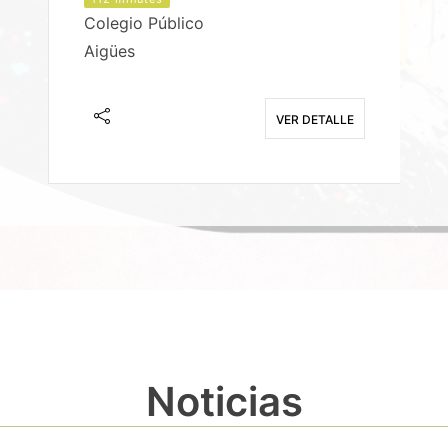
Colegio Público
Aigües
E
VER DETALLE
Noticias