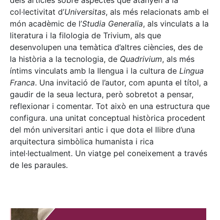
dels articles sobre aspectes que atanyen a la
col·lectivitat d’
Universitas
, als més relacionats amb el
món acadèmic de l’
Studia Generalia
, als vinculats a la
literatura i la filologia de Trivium, als que
desenvolupen una temàtica d’altres ciències, des de
la història a la tecnologia, de
Quadrivium
, als més
íntims vinculats amb la llengua i la cultura de
Lingua
Franca
. Una invitació de l’autor, com apunta el títol, a
gaudir de la seua lectura, però sobretot a pensar,
reflexionar i comentar. Tot això en una estructura que
configura. una unitat conceptual històrica procedent
del món universitari antic i que dota el llibre d’una
arquitectura simbòlica humanista i rica
intel·lectualment. Un viatge pel coneixement a través
de les paraules.