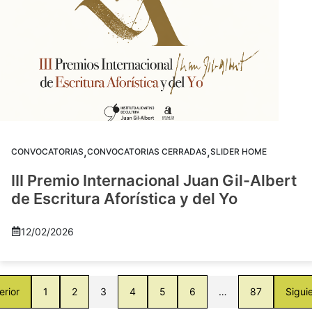
,
,
CONVOCATORIAS
CONVOCATORIAS CERRADAS
SLIDER HOME
III Premio Internacional Juan Gil-Albert
de Escritura Aforística y del Yo
12/02/2026
erior
1
2
3
4
5
6
…
87
Sigui