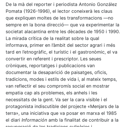
De la mà del reporter i periodista Antonio González
Pomata (1926-1996), el lector coneixerà les claus
que expliquen moltes de les transformacions —no
sempre en la bona direcció— que va experimentar la
societat alacantina entre les dècades de 1950 i 1990.
La mirada crítica de la realitat sobre la qual
informava, primer en l’àmbit del sector agrari i més
tard en l’etnogràfic, el turístic i el gastronòmic, el va
convertir en referent i prescriptor. Les seues
cròniques, reportatges i publicacions van
documentar la desaparició de paisatges, oficis,
tradicions, modes i estils de vida i, al mateix temps,
van reflectir el seu compromís social en mostrar
empatia cap als problemes, els anhels i les
necessitats de la gent. Va ser la cara visible i el
protagonista indiscutible del projecte «Menjars de la
terra», una iniciativa que va posar en marxa el 1985
el diari
Información
amb la finalitat de contribuir a la
recuperació de les tradicions culinàries i