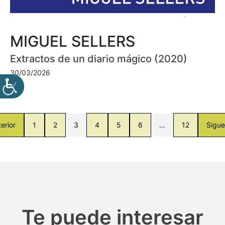
MIGUEL SELLERS
Extractos de un diario mágico (2020)
30/03/2026
erior
1
2
3
4
5
6
…
12
Sigue
Te puede interesar