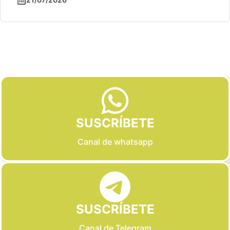
Slide 2 of 6
SUSCRÍBETE
Canal de whatsapp
SUSCRÍBETE
Canal de Telegram