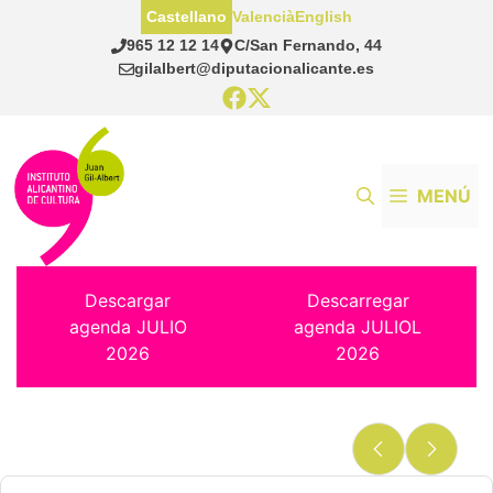
Saltar
Castellano
Valencià
English
al
965 12 12 14
C/San Fernando, 44
contenido
gilalbert@diputacionalicante.es
MENÚ
Descargar
Descarregar
agenda JULIO
agenda JULIOL
2026
2026