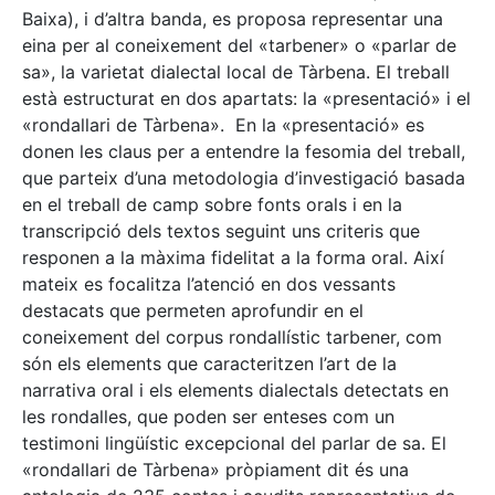
Baixa), i d’altra banda, es proposa representar una
eina per al coneixement del «tarbener» o «parlar de
sa», la varietat dialectal local de Tàrbena. El treball
està estructurat en dos apartats: la «presentació» i el
«rondallari de Tàrbena». En la «presentació» es
donen les claus per a entendre la fesomia del treball,
que parteix d’una metodologia d’investigació basada
en el treball de camp sobre fonts orals i en la
transcripció dels textos seguint uns criteris que
responen a la màxima fidelitat a la forma oral. Així
mateix es focalitza l’atenció en dos vessants
destacats que permeten aprofundir en el
coneixement del corpus rondallístic tarbener, com
són els elements que caracteritzen l’art de la
narrativa oral i els elements dialectals detectats en
les rondalles, que poden ser enteses com un
testimoni lingüístic excepcional del parlar de sa. El
«rondallari de Tàrbena» pròpiament dit és una