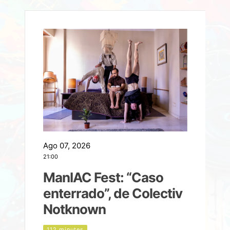
Ago 07, 2026
A
21:00
2
ManIAC Fest: “Caso
a
enterrado”, de Colectiv
Notknown
n
112 minutes