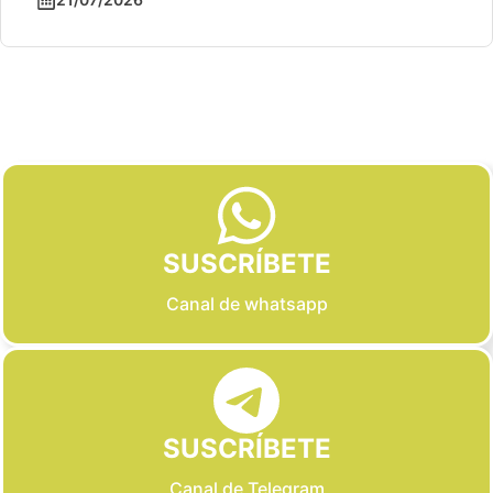
Slide 2 of 6
SUSCRÍBETE
Canal de whatsapp
SUSCRÍBETE
Canal de Telegram