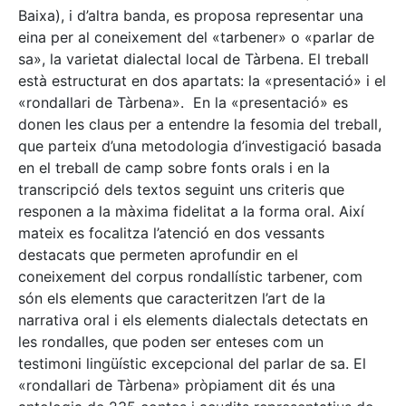
Baixa), i d’altra banda, es proposa representar una
eina per al coneixement del «tarbener» o «parlar de
sa», la varietat dialectal local de Tàrbena. El treball
està estructurat en dos apartats: la «presentació» i el
«rondallari de Tàrbena». En la «presentació» es
donen les claus per a entendre la fesomia del treball,
que parteix d’una metodologia d’investigació basada
en el treball de camp sobre fonts orals i en la
transcripció dels textos seguint uns criteris que
responen a la màxima fidelitat a la forma oral. Així
mateix es focalitza l’atenció en dos vessants
destacats que permeten aprofundir en el
coneixement del corpus rondallístic tarbener, com
són els elements que caracteritzen l’art de la
narrativa oral i els elements dialectals detectats en
les rondalles, que poden ser enteses com un
testimoni lingüístic excepcional del parlar de sa. El
«rondallari de Tàrbena» pròpiament dit és una