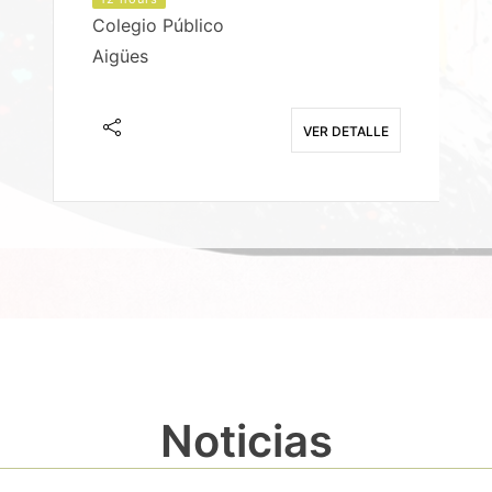
Colegio Público
Aigües
E
VER DETALLE
Noticias