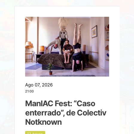
Ago 07, 2026
A
21:00
2
ManIAC Fest: “Caso
a
enterrado”, de Colectiv
Notknown
n
12 hours