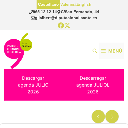
Saltar
Castellano
Valencià
English
al
965 12 12 14
C/San Fernando, 44
contenido
gilalbert@diputacionalicante.es
MENÚ
Descargar
Descarregar
agenda JULIO
agenda JULIOL
2026
2026