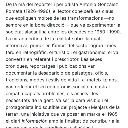
De la mà del reporter i periodista Antonio González
Pomata (1926-1996), el lector coneixerà les claus
que expliquen moltes de les transformacions —no
sempre en la bona direcció— que va experimentar la
societat alacantina entre les dècades de 1950 i 1990.
La mirada crítica de la realitat sobre la qual
informava, primer en l’àmbit del sector agrari i més
tard en l’etnogràfic, el turístic i el gastronòmic, el va
convertir en referent i prescriptor. Les seues
cròniques, reportatges i publicacions van
documentar la desaparició de paisatges, oficis,
tradicions, modes i estils de vida i, al mateix temps,
van reflectir el seu compromís social en mostrar
empatia cap als problemes, els anhels i les
necessitats de la gent. Va ser la cara visible i el
protagonista indiscutible del projecte «Menjars de la
terra», una iniciativa que va posar en marxa el 1985
el diari
Información
amb la finalitat de contribuir a la
recuperació de les tradicions culinàries i