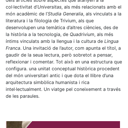
dels articles sobre aspectes que atanyen a la
col·lectivitat d’
Universitas
, als més relacionats amb el
món acadèmic de l’
Studia Generalia
, als vinculats a la
literatura i la filologia de Trivium, als que
desenvolupen una temàtica d’altres ciències, des de
la història a la tecnologia, de
Quadrivium
, als més
íntims vinculats amb la llengua i la cultura de
Lingua
Franca
. Una invitació de l’autor, com apunta el títol, a
gaudir de la seua lectura, però sobretot a pensar,
reflexionar i comentar. Tot això en una estructura que
configura. una unitat conceptual històrica procedent
del món universitari antic i que dota el llibre d’una
arquitectura simbòlica humanista i rica
intel·lectualment. Un viatge pel coneixement a través
de les paraules.