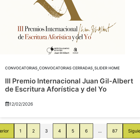
,
,
CONVOCATORIAS
CONVOCATORIAS CERRADAS
SLIDER HOME
III Premio Internacional Juan Gil-Albert
de Escritura Aforística y del Yo
12/02/2026
erior
1
2
3
4
5
6
…
87
Sigui