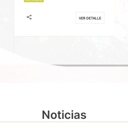
J
F
VER DETALLE
E
Noticias