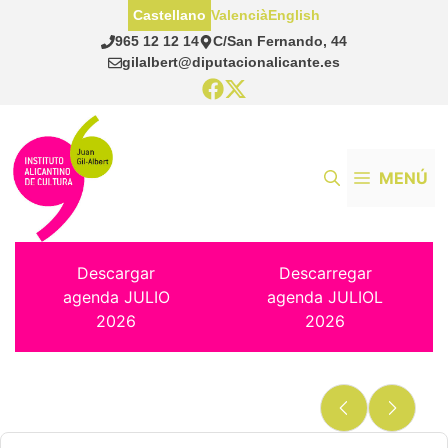
Saltar
Castellano
Valencià
English
al
965 12 12 14
C/San Fernando, 44
contenido
gilalbert@diputacionalicante.es
MENÚ
Descargar
Descarregar
agenda JULIO
agenda JULIOL
2026
2026