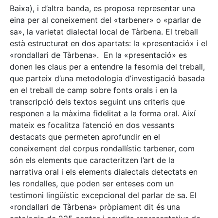
Baixa), i d’altra banda, es proposa representar una
eina per al coneixement del «tarbener» o «parlar de
sa», la varietat dialectal local de Tàrbena. El treball
està estructurat en dos apartats: la «presentació» i el
«rondallari de Tàrbena». En la «presentació» es
donen les claus per a entendre la fesomia del treball,
que parteix d’una metodologia d’investigació basada
en el treball de camp sobre fonts orals i en la
transcripció dels textos seguint uns criteris que
responen a la màxima fidelitat a la forma oral. Així
mateix es focalitza l’atenció en dos vessants
destacats que permeten aprofundir en el
coneixement del corpus rondallístic tarbener, com
són els elements que caracteritzen l’art de la
narrativa oral i els elements dialectals detectats en
les rondalles, que poden ser enteses com un
testimoni lingüístic excepcional del parlar de sa. El
«rondallari de Tàrbena» pròpiament dit és una