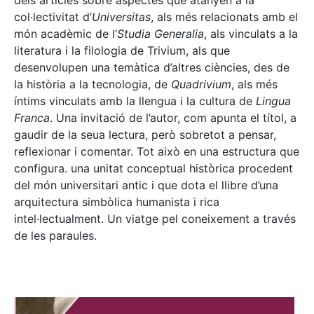
dels articles sobre aspectes que atanyen a la
col·lectivitat d’
Universitas
, als més relacionats amb el
món acadèmic de l’
Studia Generalia
, als vinculats a la
literatura i la filologia de Trivium, als que
desenvolupen una temàtica d’altres ciències, des de
la història a la tecnologia, de
Quadrivium
, als més
íntims vinculats amb la llengua i la cultura de
Lingua
Franca
. Una invitació de l’autor, com apunta el títol, a
gaudir de la seua lectura, però sobretot a pensar,
reflexionar i comentar. Tot això en una estructura que
configura. una unitat conceptual històrica procedent
del món universitari antic i que dota el llibre d’una
arquitectura simbòlica humanista i rica
intel·lectualment. Un viatge pel coneixement a través
de les paraules.