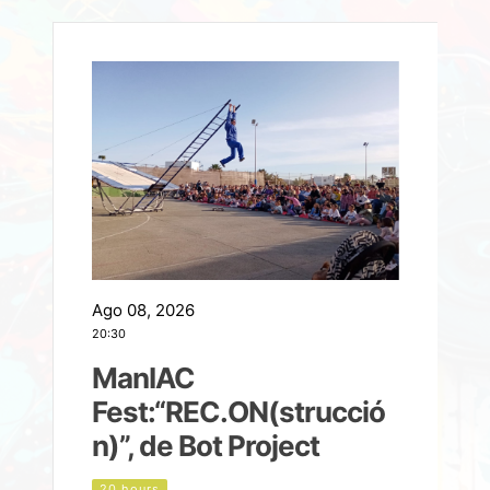
Ago 08, 2026
A
20:30
2
ManIAC
M
a
Fest:“REC.ON(strucció
l
n)”, de Bot Project
20 hours