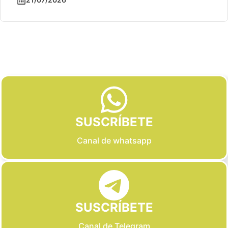
Slide 2 of 6
SUSCRÍBETE
Canal de whatsapp
SUSCRÍBETE
Canal de Telegram