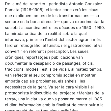
De la mà del reporter i periodista Antonio González
Pomata (1926-1996), el lector coneixerà les claus
que expliquen moltes de les transformacions —no
sempre en la bona direcció— que va experimentar la
societat alacantina entre les dècades de 1950 i 1990.
La mirada crítica de la realitat sobre la qual
informava, primer en l’àmbit del sector agrari i més
tard en l’etnogràfic, el turístic i el gastronòmic, el va
convertir en referent i prescriptor. Les seues
cròniques, reportatges i publicacions van
documentar la desaparició de paisatges, oficis,
tradicions, modes i estils de vida i, al mateix temps,
van reflectir el seu compromís social en mostrar
empatia cap als problemes, els anhels i les
necessitats de la gent. Va ser la cara visible i el
protagonista indiscutible del projecte «Menjars de la
terra», una iniciativa que va posar en marxa el 1985
el diari
Información
amb la finalitat de contribuir a la
recuperació de les tradicions culinàries i