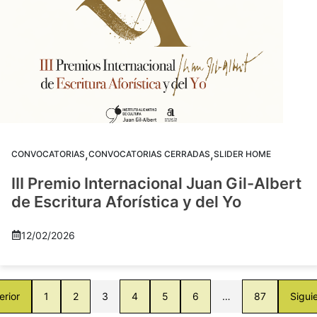
,
,
CONVOCATORIAS
CONVOCATORIAS CERRADAS
SLIDER HOME
III Premio Internacional Juan Gil-Albert
de Escritura Aforística y del Yo
12/02/2026
erior
1
2
3
4
5
6
…
87
Sigui