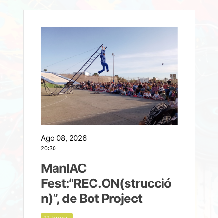
Ago 08, 2026
A
20:30
2
ManIAC
M
a
Fest:“REC.ON(strucció
l
n)”, de Bot Project
11 hours