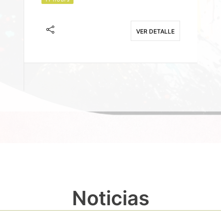
J
F
VER DETALLE
E
Noticias