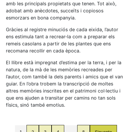
amb les principals propietats que tenen. Tot això,
adobat amb anècdotes, succeïts i copiosos
esmorzars en bona companyia.
Gràcies al registre minuciós de cada eixida, l’autor
ens estimula tant a recrear-la com a preparar els
remeis casolans a partir de les plantes que ens
recomana recollir en cada època.
El llibre està impregnat d’estima per la terra, i per la
natura, de la mà de les memòries recreades per
l’autor, com també la dels parents i amics que el van
guiar. En l’obra trobem la transcripció de moltes
altres memòries inscrites en el patrimoni col·lectiu i
que ens ajuden a transitar per camins no tan sols
físics, sinó també emotius.
1
2
3
4
…
8
Siguente