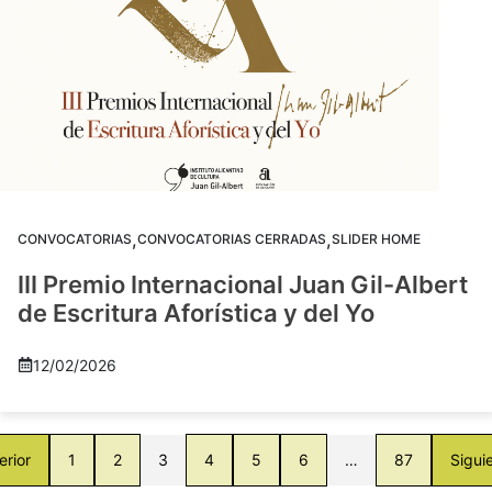
,
,
CONVOCATORIAS
CONVOCATORIAS CERRADAS
SLIDER HOME
III Premio Internacional Juan Gil-Albert
de Escritura Aforística y del Yo
12/02/2026
erior
1
2
3
4
5
6
…
87
Sigui