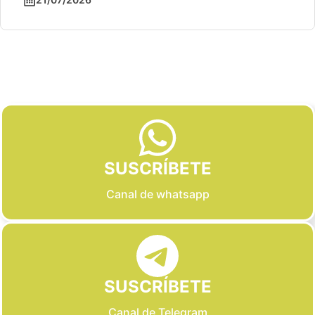
Slide 2 of 6
SUSCRÍBETE
Canal de whatsapp
SUSCRÍBETE
Canal de Telegram