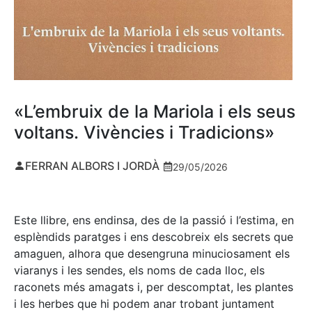
«L’embruix de la Mariola i els seus
voltans. Vivències i Tradicions»
FERRAN ALBORS I JORDÀ
29/05/2026
Este llibre, ens endinsa, des de la passió i l’estima, en
esplèndids paratges i ens descobreix els secrets que
amaguen, alhora que desengruna minuciosament els
viaranys i les sendes, els noms de cada lloc, els
raconets més amagats i, per descomptat, les plantes
i les herbes que hi podem anar trobant juntament