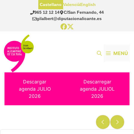
Saltar
Castellano
Valencià
English
al
965 12 12 14
C/San Fernando, 44
contenido
gilalbert@diputacionalicante.es
MENÚ
Descargar
Descarregar
agenda JULIO
agenda JULIOL
2026
2026