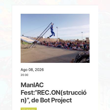
Ago 08, 2026
A
20:30
2
ManIAC
M
a
Fest:“REC.ON(strucció
l
n)”, de Bot Project
17 hours