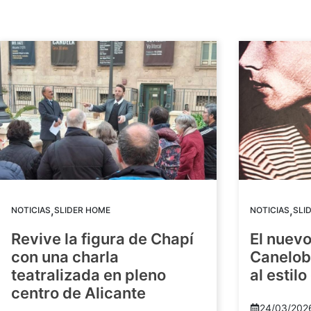
,
,
NOTICIAS
SLIDER HOME
NOTICIAS
SLI
Revive la figura de Chapí
El nuev
con una charla
Canelob
teatralizada en pleno
al estilo
centro de Alicante
24/03/202