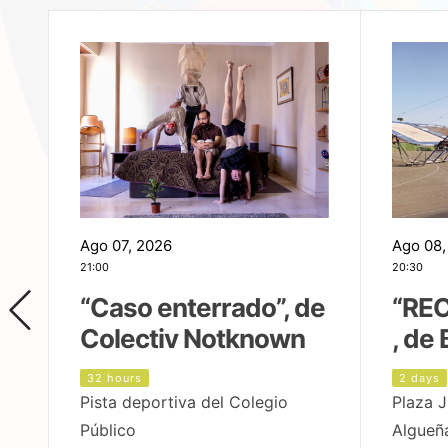
Ago 07, 2026
Ago 08,
21:00
20:30
,
“Caso enterrado”, de
“REC
Colectiv Notknown
, de 
32 hours
2 days
Pista deportiva del Colegio
Plaza J
Público
Algueñ