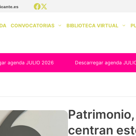
icante.es
DA
CONVOCATORIAS
BIBLIOTECA VIRTUAL
P
gar agenda JULIO 2026
Descarregar agenda JULI
Patrimonio, 
centran est