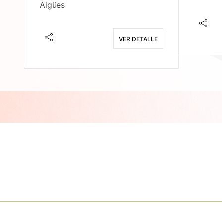
Aigües
E
VER DETALLE