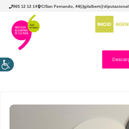
Saltar
965 12 12 14
C/San Fernando, 44
gilalbert@diputacional
al
contenido
INICIO
AGEN
Descar