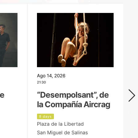
Ago 14, 2026
Ag
21:30
21
de
“Desempolsant”, de
“
la Compañía Aircrag
D
8 days
9
Plaza de la Libertad
pa
San Miguel de Salinas
X