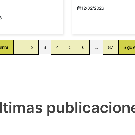
12/02/2026
6
erior
1
2
3
4
5
6
…
87
Sigui
ltimas publicacion