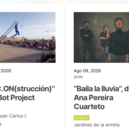
 2026
Ago 09, 2026
22:00
.ON(strucción)”
“Baila la lluvia”, 
Bot Project
Ana Pereira
Cuarteto
uan Carlos I,
3 days
a
Jardines de la ermita