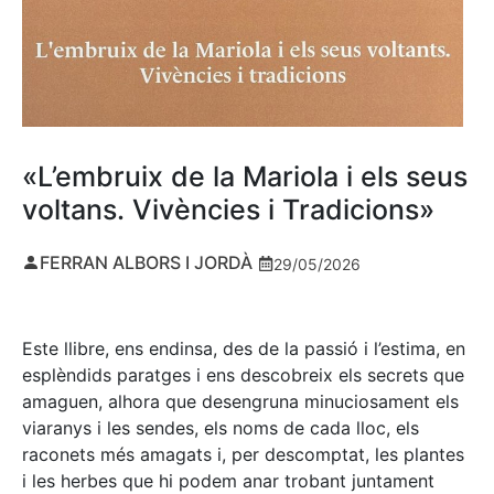
«L’embruix de la Mariola i els seus
voltans. Vivències i Tradicions»
FERRAN ALBORS I JORDÀ
29/05/2026
Este llibre, ens endinsa, des de la passió i l’estima, en
esplèndids paratges i ens descobreix els secrets que
amaguen, alhora que desengruna minuciosament els
viaranys i les sendes, els noms de cada lloc, els
raconets més amagats i, per descomptat, les plantes
i les herbes que hi podem anar trobant juntament