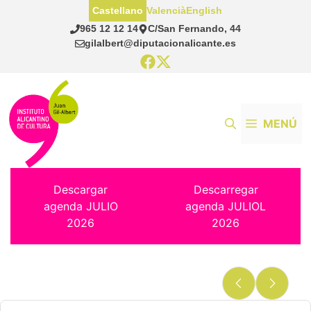
Saltar
Castellano
Valencià
English
al
965 12 12 14
C/San Fernando, 44
contenido
gilalbert@diputacionalicante.es
MENÚ
Descargar
Descarregar
agenda JULIO
agenda JULIOL
2026
2026