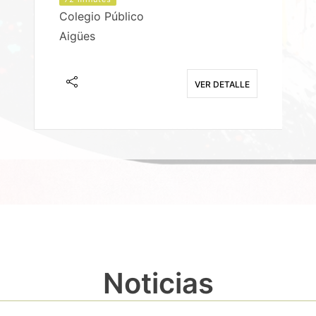
Colegio Público
Aigües
E
VER DETALLE
Noticias