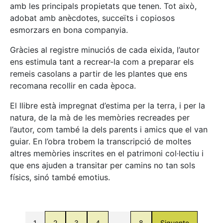
amb les principals propietats que tenen. Tot això,
adobat amb anècdotes, succeïts i copiosos
esmorzars en bona companyia.
Gràcies al registre minuciós de cada eixida, l’autor
ens estimula tant a recrear-la com a preparar els
remeis casolans a partir de les plantes que ens
recomana recollir en cada època.
El llibre està impregnat d’estima per la terra, i per la
natura, de la mà de les memòries recreades per
l’autor, com també la dels parents i amics que el van
guiar. En l’obra trobem la transcripció de moltes
altres memòries inscrites en el patrimoni col·lectiu i
que ens ajuden a transitar per camins no tan sols
físics, sinó també emotius.
1
2
3
4
…
8
Siguente