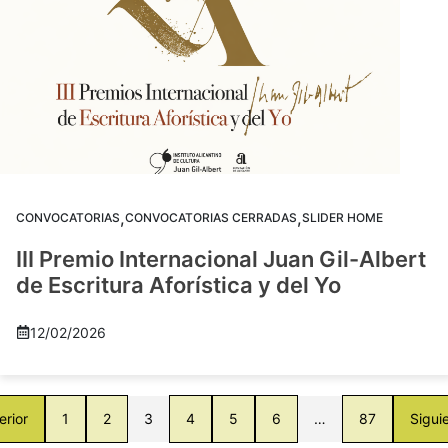
,
,
CONVOCATORIAS
CONVOCATORIAS CERRADAS
SLIDER HOME
III Premio Internacional Juan Gil-Albert
de Escritura Aforística y del Yo
12/02/2026
erior
1
2
3
4
5
6
…
87
Sigui