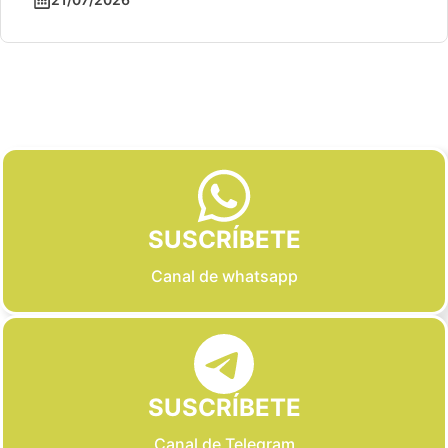
Slide 2 of 6
SUSCRÍBETE
Canal de whatsapp
SUSCRÍBETE
Canal de Telegram