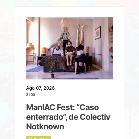
Ago 07, 2026
A
21:00
2
ManIAC Fest: “Caso
a
enterrado”, de Colectiv
Notknown
n
72 minutes