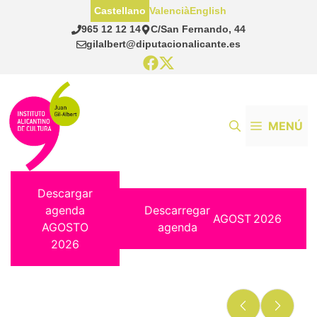
Saltar
Castellano
Valencià
English
al
965 12 12 14
C/San Fernando, 44
contenido
gilalbert@diputacionalicante.es
MENÚ
Descargar
agenda
Descarregar
AGOST
2026
AGOSTO
agenda
2026