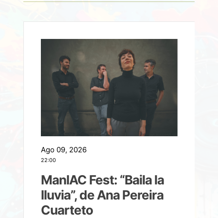
Ago 09, 2026
A
22:00
21
ManIAC Fest: “Baila la
a
lluvia”, de Ana Pereira
Cuarteto