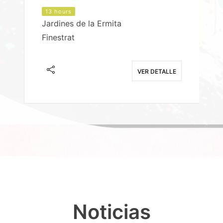
13 hours
Jardines de la Ermita
P
Finestrat
S
E
VER DETALLE
Noticias