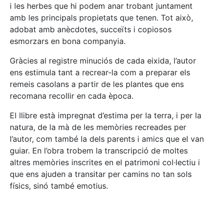
i les herbes que hi podem anar trobant juntament
amb les principals propietats que tenen. Tot això,
adobat amb anècdotes, succeïts i copiosos
esmorzars en bona companyia.
Gràcies al registre minuciós de cada eixida, l’autor
ens estimula tant a recrear-la com a preparar els
remeis casolans a partir de les plantes que ens
recomana recollir en cada època.
El llibre està impregnat d’estima per la terra, i per la
natura, de la mà de les memòries recreades per
l’autor, com també la dels parents i amics que el van
guiar. En l’obra trobem la transcripció de moltes
altres memòries inscrites en el patrimoni col·lectiu i
que ens ajuden a transitar per camins no tan sols
físics, sinó també emotius.