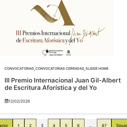
,
,
CONVOCATORIAS
CONVOCATORIAS CERRADAS
SLIDER HOME
III Premio Internacional Juan Gil-Albert
de Escritura Aforística y del Yo
12/02/2026
erior
1
2
3
4
5
6
…
87
Sigui