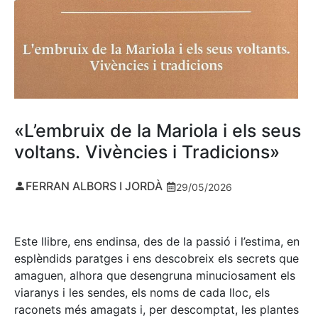
«L’embruix de la Mariola i els seus
voltans. Vivències i Tradicions»
FERRAN ALBORS I JORDÀ
29/05/2026
Este llibre, ens endinsa, des de la passió i l’estima, en
esplèndids paratges i ens descobreix els secrets que
amaguen, alhora que desengruna minuciosament els
viaranys i les sendes, els noms de cada lloc, els
raconets més amagats i, per descomptat, les plantes