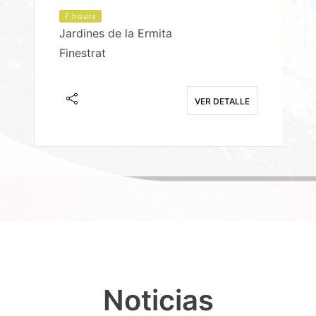
7 hours
Jardines de la Ermita
P
Finestrat
S
E
VER DETALLE
Noticias