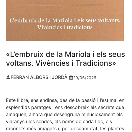
«L’embruix de la Mariola i els seus
voltans. Vivències i Tradicions»
FERRAN ALBORS I JORDÀ
29/05/2026
Este llibre, ens endinsa, des de la passió i l’estima, en
esplèndids paratges i ens descobreix els secrets que
amaguen, alhora que desengruna minuciosament els
viaranys i les sendes, els noms de cada lloc, els
raconets més amagats i, per descomptat, les plantes