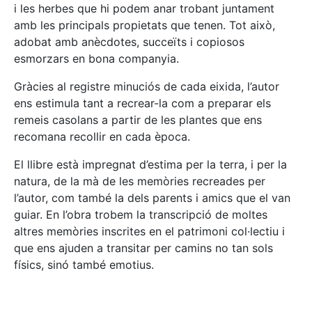
i les herbes que hi podem anar trobant juntament
amb les principals propietats que tenen. Tot això,
adobat amb anècdotes, succeïts i copiosos
esmorzars en bona companyia.
Gràcies al registre minuciós de cada eixida, l’autor
ens estimula tant a recrear-la com a preparar els
remeis casolans a partir de les plantes que ens
recomana recollir en cada època.
El llibre està impregnat d’estima per la terra, i per la
natura, de la mà de les memòries recreades per
l’autor, com també la dels parents i amics que el van
guiar. En l’obra trobem la transcripció de moltes
altres memòries inscrites en el patrimoni col·lectiu i
que ens ajuden a transitar per camins no tan sols
físics, sinó també emotius.