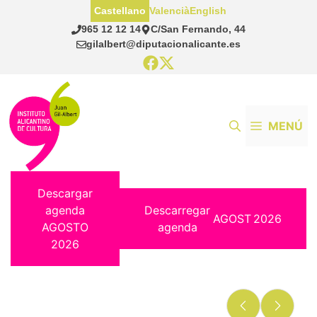
Saltar
Castellano
Valencià
English
al
965 12 12 14
C/San Fernando, 44
contenido
gilalbert@diputacionalicante.es
MENÚ
Descargar
agenda
Descarregar
AGOST
2026
AGOSTO
agenda
2026