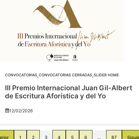
,
,
CONVOCATORIAS
CONVOCATORIAS CERRADAS
SLIDER HOME
III Premio Internacional Juan Gil-Albert
de Escritura Aforística y del Yo
12/02/2026
erior
1
2
3
4
5
6
…
87
Sigui