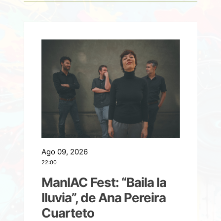
Ago 09, 2026
A
22:00
21
ManIAC Fest: “Baila la
a
lluvia”, de Ana Pereira
Cuarteto