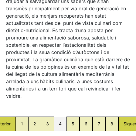
d’ajudar a salvaguardar uns sabers que s’han
transmès principalment per via oral de generació en
generació, els menjars recuperats han estat
actualitzats tant des del punt de vista culinari com
dietètic-nutricional. Es tracta d’una aposta per
promoure una alimentació saborosa, saludable i
sostenible, en respectar l’estacionalitat dels
productes i la seua condició d’autòctons i de
proximitat. La gramàtica culinària que està darrere de
la cuina de les polopines és un exemple de la vitalitat
del llegat de la cultura alimentària mediterrània
arrelada a uns hàbits culinaris, a unes costums
alimentàries i a un territori que cal reivindicar i fer
valdre.
terior
1
2
3
4
5
6
7
8
Sigue