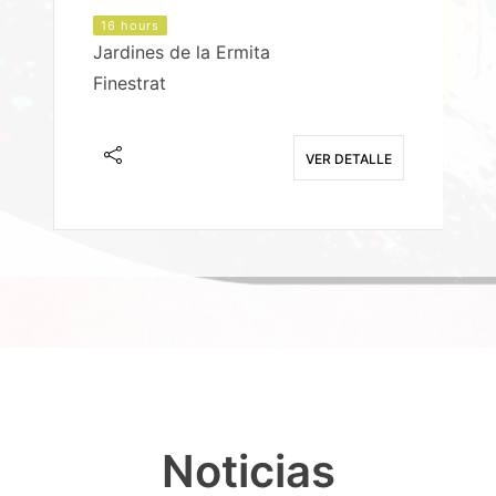
16 hours
Jardines de la Ermita
P
Finestrat
S
E
VER DETALLE
Noticias