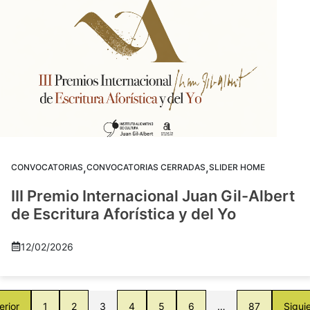
,
,
CONVOCATORIAS
CONVOCATORIAS CERRADAS
SLIDER HOME
III Premio Internacional Juan Gil-Albert
de Escritura Aforística y del Yo
12/02/2026
erior
1
2
3
4
5
6
…
87
Sigui