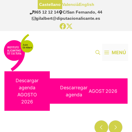
Saltar
Castellano
Valencià
English
al
965 12 12 14
C/San Fernando, 44
contenido
gilalbert@diputacionalicante.es
MENÚ
Descargar
agenda
Descarregar
AGOST
2026
AGOSTO
agenda
2026