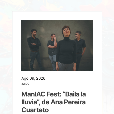
Ago 09, 2026
A
22:00
21
ManIAC Fest: “Baila la
a
lluvia”, de Ana Pereira
Cuarteto