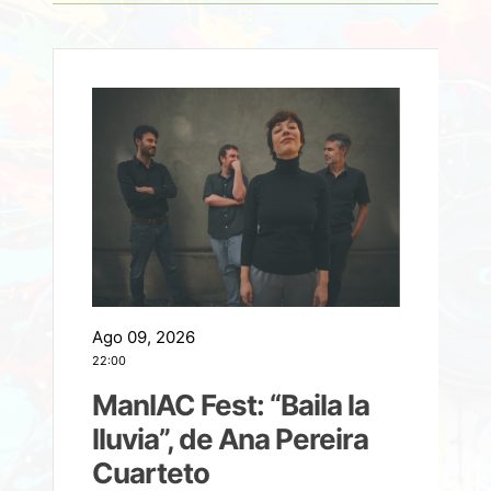
Ago 09, 2026
A
22:00
21
ManIAC Fest: “Baila la
a
lluvia”, de Ana Pereira
Cuarteto