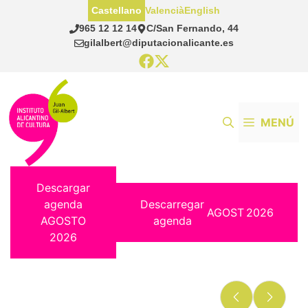
Saltar
Castellano
Valencià
English
al
965 12 12 14
C/San Fernando, 44
contenido
gilalbert@diputacionalicante.es
MENÚ
Descargar
agenda
Descarregar
AGOST
2026
AGOSTO
agenda
2026