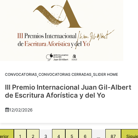
,
,
CONVOCATORIAS
CONVOCATORIAS CERRADAS
SLIDER HOME
III Premio Internacional Juan Gil-Albert
de Escritura Aforística y del Yo
12/02/2026
erior
1
2
3
4
5
6
…
87
Sigui