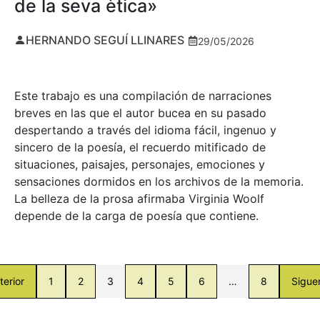
de la seva ètica»
HERNANDO SEGUÍ LLINARES
29/05/2026
Este trabajo es una compilación de narraciones
breves en las que el autor bucea en su pasado
despertando a través del idioma fácil, ingenuo y
sincero de la poesía, el recuerdo mitificado de
situaciones, paisajes, personajes, emociones y
sensaciones dormidos en los archivos de la memoria.
La belleza de la prosa afirmaba Virginia Woolf
depende de la carga de poesía que contiene.
terior
1
2
3
4
5
6
…
8
Sigue