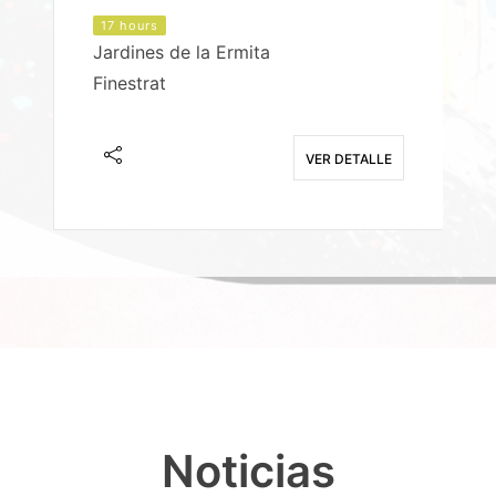
17 hours
Jardines de la Ermita
P
Finestrat
S
E
VER DETALLE
Noticias