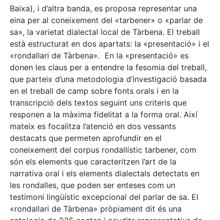
Baixa), i d’altra banda, es proposa representar una
eina per al coneixement del «tarbener» o «parlar de
sa», la varietat dialectal local de Tàrbena. El treball
està estructurat en dos apartats: la «presentació» i el
«rondallari de Tàrbena». En la «presentació» es
donen les claus per a entendre la fesomia del treball,
que parteix d’una metodologia d’investigació basada
en el treball de camp sobre fonts orals i en la
transcripció dels textos seguint uns criteris que
responen a la màxima fidelitat a la forma oral. Així
mateix es focalitza l’atenció en dos vessants
destacats que permeten aprofundir en el
coneixement del corpus rondallístic tarbener, com
són els elements que caracteritzen l’art de la
narrativa oral i els elements dialectals detectats en
les rondalles, que poden ser enteses com un
testimoni lingüístic excepcional del parlar de sa. El
«rondallari de Tàrbena» pròpiament dit és una