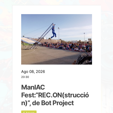
Ago 08, 2026
A
20:30
2
ManIAC
M
a
Fest:“REC.ON(strucció
l
n)”, de Bot Project
4 hours