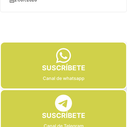
Slide 2 of 6
SUSCRÍBETE
Canal de whatsapp
SUSCRÍBETE
Canal de Telegram