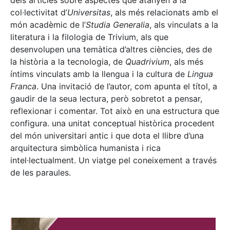
dels articles sobre aspectes que atanyen a la
col·lectivitat d’
Universitas
, als més relacionats amb el
món acadèmic de l’
Studia Generalia
, als vinculats a la
literatura i la filologia de Trivium, als que
desenvolupen una temàtica d’altres ciències, des de
la història a la tecnologia, de
Quadrivium
, als més
íntims vinculats amb la llengua i la cultura de
Lingua
Franca
. Una invitació de l’autor, com apunta el títol, a
gaudir de la seua lectura, però sobretot a pensar,
reflexionar i comentar. Tot això en una estructura que
configura. una unitat conceptual històrica procedent
del món universitari antic i que dota el llibre d’una
arquitectura simbòlica humanista i rica
intel·lectualment. Un viatge pel coneixement a través
de les paraules.