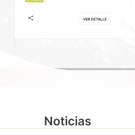
J
F
VER DETALLE
E
Noticias