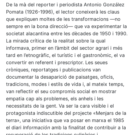
De la mà del reporter i periodista Antonio González
Pomata (1926-1996), el lector coneixerà les claus
que expliquen moltes de les transformacions —no
sempre en la bona direcció— que va experimentar la
societat alacantina entre les dècades de 1950 i 1990.
La mirada crítica de la realitat sobre la qual
informava, primer en l’àmbit del sector agrari i més
tard en l’etnogràfic, el turístic i el gastronòmic, el va
convertir en referent i prescriptor. Les seues
cròniques, reportatges i publicacions van
documentar la desaparició de paisatges, oficis,
tradicions, modes i estils de vida i, al mateix temps,
van reflectir el seu compromís social en mostrar
empatia cap als problemes, els anhels i les
necessitats de la gent. Va ser la cara visible i el
protagonista indiscutible del projecte «Menjars de la
terra», una iniciativa que va posar en marxa el 1985
el diari
Información
amb la finalitat de contribuir a la
recuperació de les tradicions culinàries i