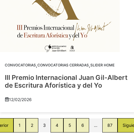
,
,
CONVOCATORIAS
CONVOCATORIAS CERRADAS
SLIDER HOME
III Premio Internacional Juan Gil-Albert
de Escritura Aforística y del Yo
12/02/2026
erior
1
2
3
4
5
6
…
87
Sigui