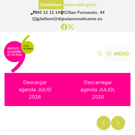
Saltar
Castellano
Valencià
English
al
965 12 12 14
C/San Fernando, 44
contenido
gilalbert@diputacionalicante.es
MENÚ
Descargar
Descarregar
agenda JULIO
agenda JULIOL
2026
2026