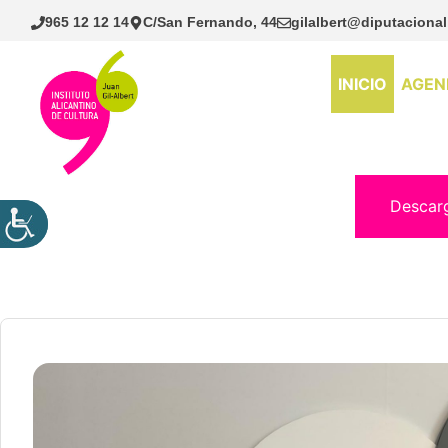
Saltar
965 12 12 14
C/San Fernando, 44
gilalbert@diputacional
al
contenido
INICIO
AGEN
Descar