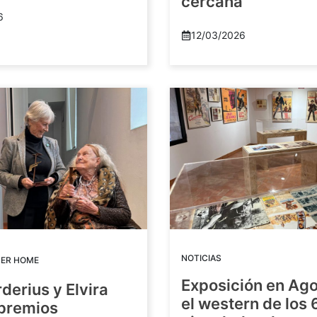
cercana
6
12/03/2026
NOTICIAS
DER HOME
Exposición en Ago
rderius y Elvira
el western de los 
 premios