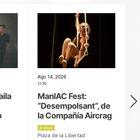
Ago 14, 2026
Ag
21:30
21
aila
ManIAC Fest:
M
“Desempolsant”, de
“
o
la Compañía Aircrag
D
8 days
9
Plaza de la Libertad
pa