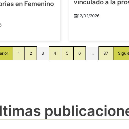
vinculado a la pro
orias en Femenino
12/02/2026
6
erior
1
2
3
4
5
6
…
87
Sigui
ltimas publicacion