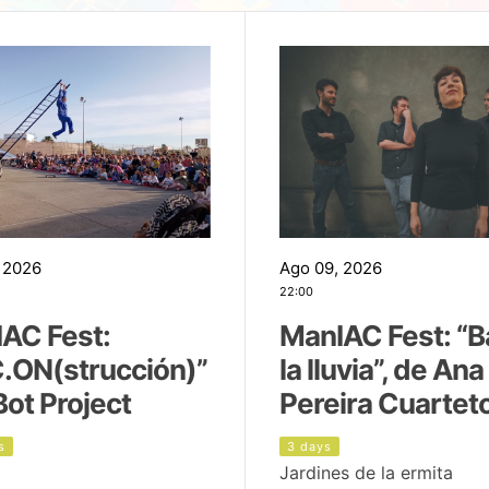
 2026
Ago 09, 2026
22:00
AC Fest:
ManIAC Fest: “B
.ON(strucción)”
la lluvia”, de Ana
Bot Project
Pereira Cuartet
s
3 days
Jardines de la ermita