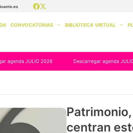
icante.es
DA
CONVOCATORIAS
BIBLIOTECA VIRTUAL
P
gar agenda JULIO 2026
Descarregar agenda JULI
Patrimonio, 
centran est