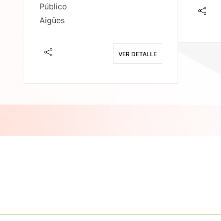
Público
Aigües
E
VER DETALLE