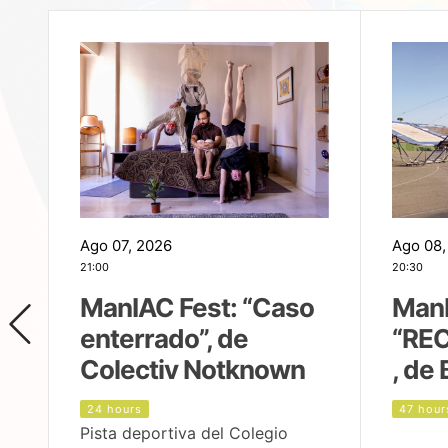
Ago 07, 2026
Ago 08,
21:00
20:30
ManIAC Fest: “Caso
ManI
enterrado”, de
“REC
Colectiv Notknown
, de 
24 hours
47 hour
Pista deportiva del Colegio