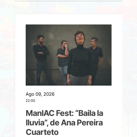
Ago 09, 2026
A
22:00
21
ManIAC Fest: “Baila la
a
lluvia”, de Ana Pereira
Cuarteto