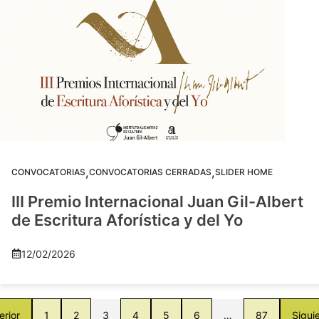
,
,
CONVOCATORIAS
CONVOCATORIAS CERRADAS
SLIDER HOME
III Premio Internacional Juan Gil-Albert
de Escritura Aforística y del Yo
12/02/2026
erior
1
2
3
4
5
6
…
87
Sigui