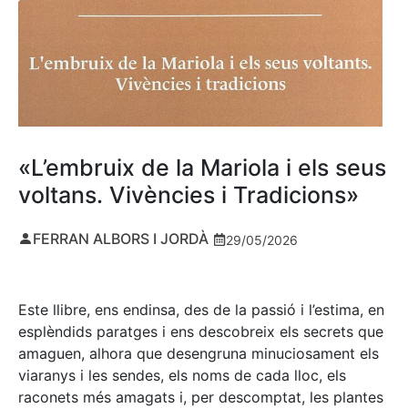
«L’embruix de la Mariola i els seus
voltans. Vivències i Tradicions»
FERRAN ALBORS I JORDÀ
29/05/2026
Este llibre, ens endinsa, des de la passió i l’estima, en
esplèndids paratges i ens descobreix els secrets que
amaguen, alhora que desengruna minuciosament els
viaranys i les sendes, els noms de cada lloc, els
raconets més amagats i, per descomptat, les plantes