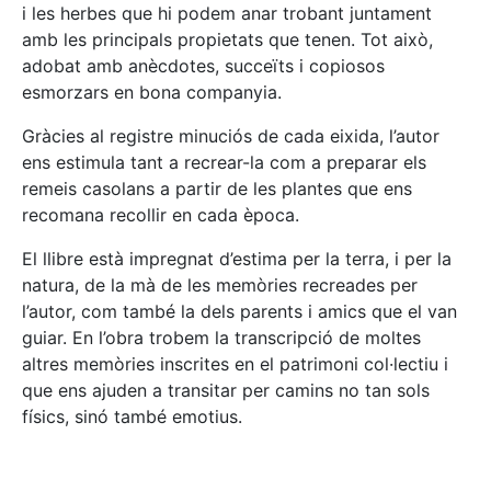
i les herbes que hi podem anar trobant juntament
amb les principals propietats que tenen. Tot això,
adobat amb anècdotes, succeïts i copiosos
esmorzars en bona companyia.
Gràcies al registre minuciós de cada eixida, l’autor
ens estimula tant a recrear-la com a preparar els
remeis casolans a partir de les plantes que ens
recomana recollir en cada època.
El llibre està impregnat d’estima per la terra, i per la
natura, de la mà de les memòries recreades per
l’autor, com també la dels parents i amics que el van
guiar. En l’obra trobem la transcripció de moltes
altres memòries inscrites en el patrimoni col·lectiu i
que ens ajuden a transitar per camins no tan sols
físics, sinó també emotius.