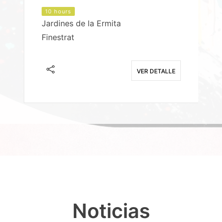
10 hours
Jardines de la Ermita
P
Finestrat
S
E
VER DETALLE
Noticias