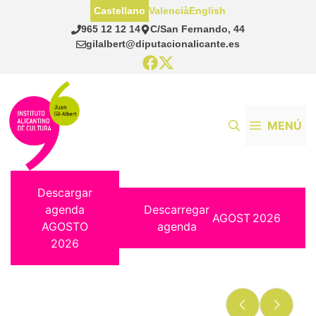
Saltar
Castellano
Valencià
English
al
965 12 12 14
C/San Fernando, 44
contenido
gilalbert@diputacionalicante.es
MENÚ
Descargar
agenda
Descarregar
AGOST
2026
AGOSTO
agenda
2026