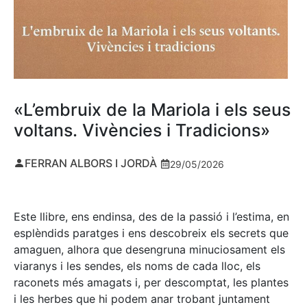
«L’embruix de la Mariola i els seus
voltans. Vivències i Tradicions»
FERRAN ALBORS I JORDÀ
29/05/2026
Este llibre, ens endinsa, des de la passió i l’estima, en
esplèndids paratges i ens descobreix els secrets que
amaguen, alhora que desengruna minuciosament els
viaranys i les sendes, els noms de cada lloc, els
raconets més amagats i, per descomptat, les plantes
i les herbes que hi podem anar trobant juntament