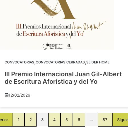
,
,
CONVOCATORIAS
CONVOCATORIAS CERRADAS
SLIDER HOME
III Premio Internacional Juan Gil-Albert
de Escritura Aforística y del Yo
12/02/2026
erior
1
2
3
4
5
6
…
87
Sigui