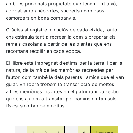
amb les principals propietats que tenen. Tot això,
adobat amb anècdotes, succeïts i copiosos
esmorzars en bona companyia.
Gràcies al registre minuciós de cada eixida, l’autor
ens estimula tant a recrear-la com a preparar els
remeis casolans a partir de les plantes que ens
recomana recollir en cada època.
El llibre està impregnat d’estima per la terra, i per la
natura, de la mà de les memòries recreades per
l’autor, com també la dels parents i amics que el van
guiar. En l’obra trobem la transcripció de moltes
altres memòries inscrites en el patrimoni col·lectiu i
que ens ajuden a transitar per camins no tan sols
físics, sinó també emotius.
1
2
3
4
…
8
Siguente