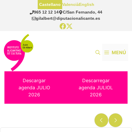
Saltar
Castellano
Valencià
English
al
965 12 12 14
C/San Fernando, 44
contenido
gilalbert@diputacionalicante.es
MENÚ
Descargar
Descarregar
agenda JULIO
agenda JULIOL
2026
2026