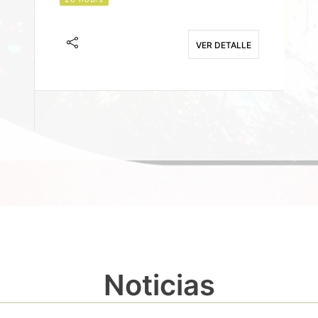
J
F
VER DETALLE
E
Noticias