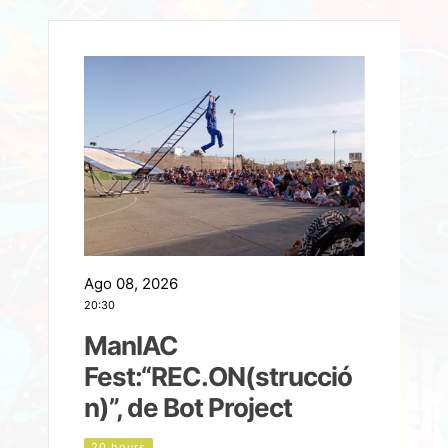
Ago 08, 2026
A
20:30
2
ManIAC
M
a
Fest:“REC.ON(strucció
l
n)”, de Bot Project
20 hours