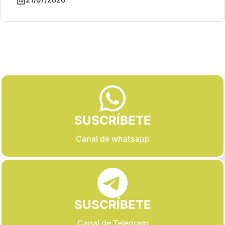
Slide 2 of 6
SUSCRÍBETE
Canal de whatsapp
SUSCRÍBETE
Canal de Telegram