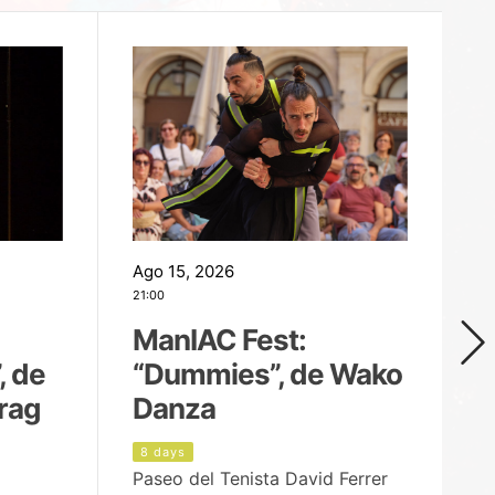
Ago 15, 2026
Ag
21:00
19
ManIAC Fest:
M
, de
“Dummies”, de Wako
n
rag
Danza
Í
8 days
9
Paseo del Tenista David Ferrer
Ce