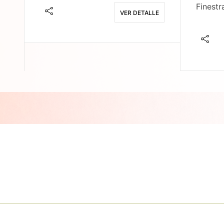
Finestr
VER DETALLE
E