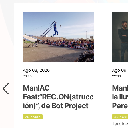
Ago 08, 2026
Ago 09,
20:30
22:00
ManIAC
ManI
Fest:“REC.ON(strucc
la ll
ión)”, de Bot Project
Pere
20 hours
45 hour
Jardine