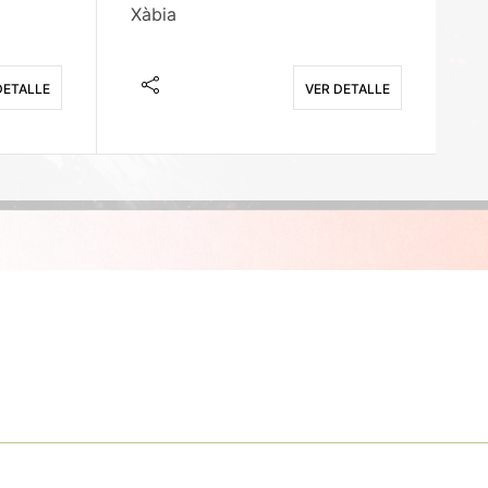
Xàbia
M
DETALLE
VER DETALLE