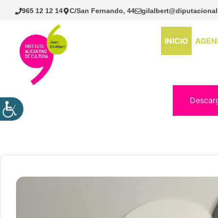
Saltar
965 12 12 14
C/San Fernando, 44
gilalbert@diputacional
al
contenido
INICIO
AGEN
Descar