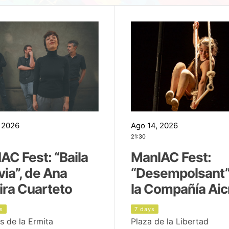
 2026
Ago 14, 2026
21:30
AC Fest: “Baila
ManIAC Fest:
uvia”, de Ana
“Desempolsant”
ira Cuarteto
la Compañía Aic
s
7 days
s de la Ermita
Plaza de la Libertad