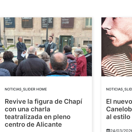
,
,
NOTICIAS
SLIDER HOME
NOTICIAS
SLI
Revive la figura de Chapí
El nuev
con una charla
Canelob
teatralizada en pleno
al estilo
centro de Alicante
24/03/202