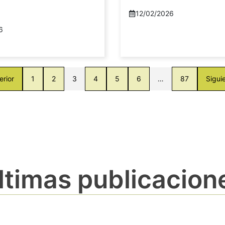
12/02/2026
6
erior
1
2
3
4
5
6
…
87
Sigui
ltimas publicacion