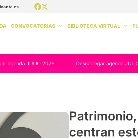
icante.es
DA
CONVOCATORIAS
BIBLIOTECA VIRTUAL
P
gar agenda JULIO 2026
Descarregar agenda JULI
Patrimonio, 
centran est