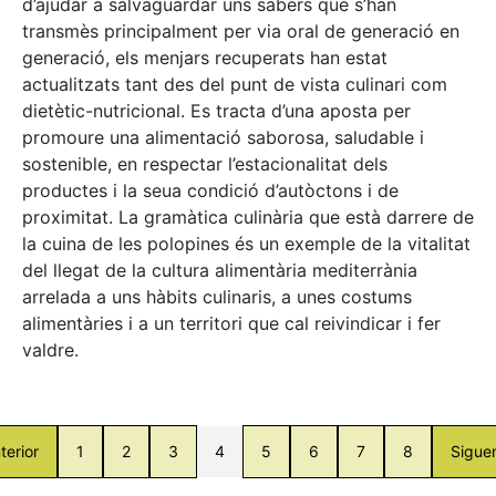
d’ajudar a salvaguardar uns sabers que s’han
transmès principalment per via oral de generació en
generació, els menjars recuperats han estat
actualitzats tant des del punt de vista culinari com
dietètic-nutricional. Es tracta d’una aposta per
promoure una alimentació saborosa, saludable i
sostenible, en respectar l’estacionalitat dels
productes i la seua condició d’autòctons i de
proximitat. La gramàtica culinària que està darrere de
la cuina de les polopines és un exemple de la vitalitat
del llegat de la cultura alimentària mediterrània
arrelada a uns hàbits culinaris, a unes costums
alimentàries i a un territori que cal reivindicar i fer
valdre.
terior
1
2
3
4
5
6
7
8
Sigue