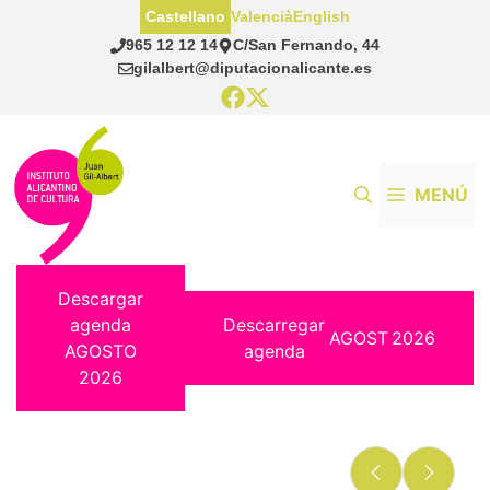
Saltar
Castellano
Valencià
English
al
965 12 12 14
C/San Fernando, 44
contenido
gilalbert@diputacionalicante.es
MENÚ
Descargar
agenda
Descarregar
AGOST
2026
AGOSTO
agenda
2026