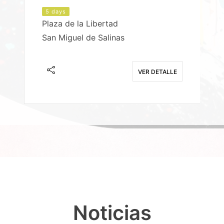
5 days
Plaza de la Libertad
P
San Miguel de Salinas
X
E
VER DETALLE
Noticias