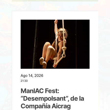
Ago 14, 2026
A
21:30
21
ManIAC Fest:
a
“Desempolsant”, de la
Compañía Aicrag