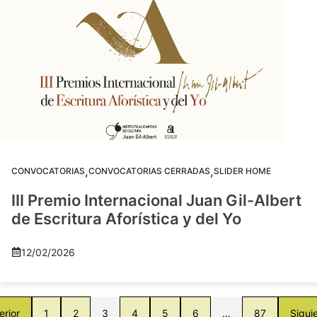
,
,
CONVOCATORIAS
CONVOCATORIAS CERRADAS
SLIDER HOME
III Premio Internacional Juan Gil-Albert
de Escritura Aforística y del Yo
12/02/2026
erior
1
2
3
4
5
6
…
87
Sigui