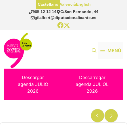
Saltar
Castellano
Valencià
English
al
965 12 12 14
C/San Fernando, 44
contenido
gilalbert@diputacionalicante.es
MENÚ
Descargar
Descarregar
agenda JULIO
agenda JULIOL
2026
2026