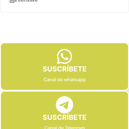
Slide 2 of 6
SUSCRÍBETE
Canal de whatsapp
SUSCRÍBETE
Canal de Telegram