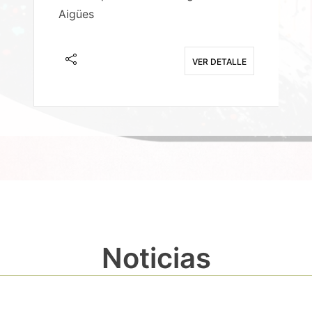
Aigües
A
E
VER DETALLE
Noticias