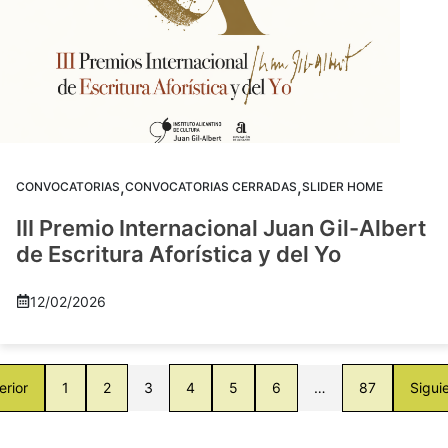
,
,
CONVOCATORIAS
CONVOCATORIAS CERRADAS
SLIDER HOME
III Premio Internacional Juan Gil-Albert
de Escritura Aforística y del Yo
12/02/2026
erior
1
2
3
4
5
6
…
87
Sigui