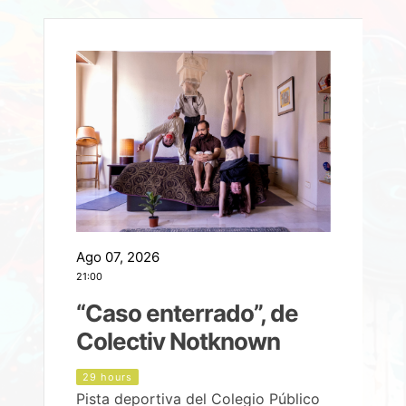
Ago 07, 2026
A
21:00
2
e
“Caso enterrado”, de
Colectiv Notknown
d
29 hours
Pista deportiva del Colegio Público
P