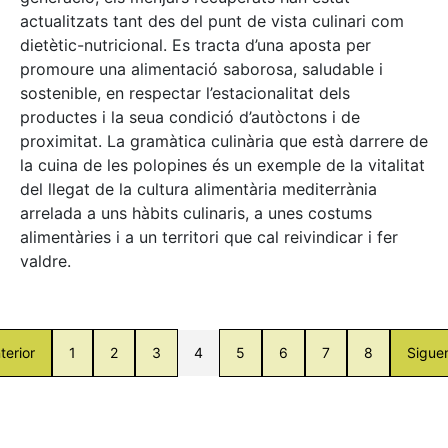
actualitzats tant des del punt de vista culinari com
dietètic-nutricional. Es tracta d’una aposta per
promoure una alimentació saborosa, saludable i
sostenible, en respectar l’estacionalitat dels
productes i la seua condició d’autòctons i de
proximitat. La gramàtica culinària que està darrere de
la cuina de les polopines és un exemple de la vitalitat
del llegat de la cultura alimentària mediterrània
arrelada a uns hàbits culinaris, a unes costums
alimentàries i a un territori que cal reivindicar i fer
valdre.
terior
1
2
3
4
5
6
7
8
Sigue