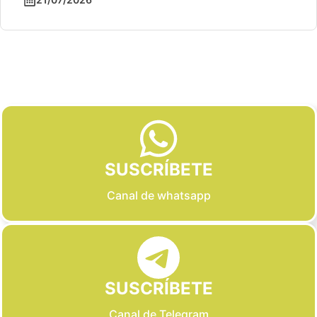
Slide 2 of 6
SUSCRÍBETE
Canal de whatsapp
SUSCRÍBETE
Canal de Telegram