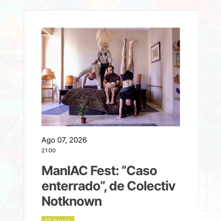
Ago 07, 2026
A
21:00
2
ManIAC Fest: “Caso
a
enterrado”, de Colectiv
Notknown
n
12 hours