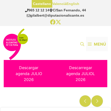
Saltar
Castellano
Valencià
English
al
965 12 12 14
C/San Fernando, 44
contenido
gilalbert@diputacionalicante.es
MENÚ
Descargar
Descarregar
agenda JULIO
agenda JULIOL
2026
2026