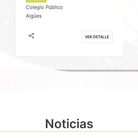
Colegio Público
Aigües
E
VER DETALLE
Noticias