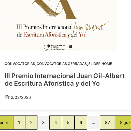
,
,
CONVOCATORIAS
CONVOCATORIAS CERRADAS
SLIDER HOME
III Premio Internacional Juan Gil-Albert
de Escritura Aforística y del Yo
12/02/2026
erior
1
2
3
4
5
6
…
87
Sigui