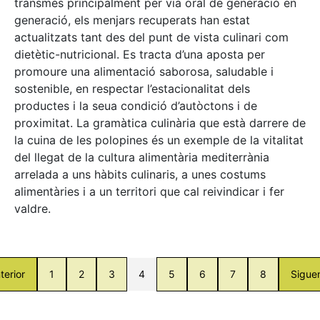
transmès principalment per via oral de generació en
generació, els menjars recuperats han estat
actualitzats tant des del punt de vista culinari com
dietètic-nutricional. Es tracta d’una aposta per
promoure una alimentació saborosa, saludable i
sostenible, en respectar l’estacionalitat dels
productes i la seua condició d’autòctons i de
proximitat. La gramàtica culinària que està darrere de
la cuina de les polopines és un exemple de la vitalitat
del llegat de la cultura alimentària mediterrània
arrelada a uns hàbits culinaris, a unes costums
alimentàries i a un territori que cal reivindicar i fer
valdre.
terior
1
2
3
4
5
6
7
8
Sigue