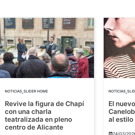
,
,
NOTICIAS
SLIDER HOME
NOTICIAS
SLI
Revive la figura de Chapí
El nuev
con una charla
Canelob
teatralizada en pleno
al estilo
centro de Alicante
24/03/202