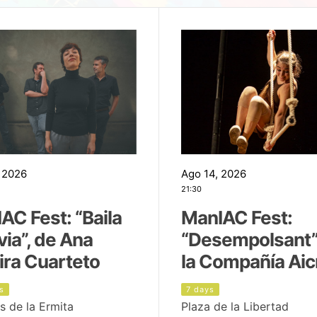
 2026
Ago 14, 2026
21:30
AC Fest: “Baila
ManIAC Fest:
uvia”, de Ana
“Desempolsant”
ira Cuarteto
la Compañía Aic
s
7 days
s de la Ermita
Plaza de la Libertad