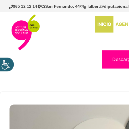
Saltar
965 12 12 14
C/San Fernando, 44
gilalbert@diputacional
al
contenido
INICIO
AGEN
Descar