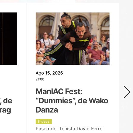
Ago 15, 2026
Ag
21:00
19
ManIAC Fest:
M
, de
“Dummies”, de Wako
n
rag
Danza
Í
8 days
9
Paseo del Tenista David Ferrer
Ce