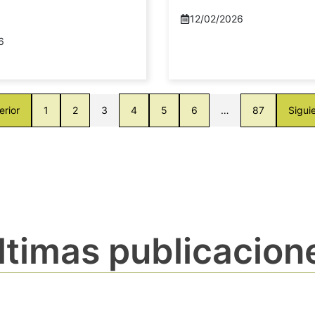
12/02/2026
6
erior
1
2
3
4
5
6
…
87
Sigui
ltimas publicacion