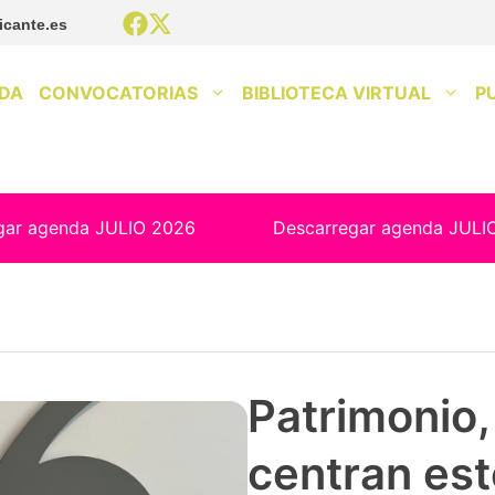
icante.es
DA
CONVOCATORIAS
BIBLIOTECA VIRTUAL
P
gar agenda JULIO 2026
Descarregar agenda JULI
Patrimonio, 
centran est