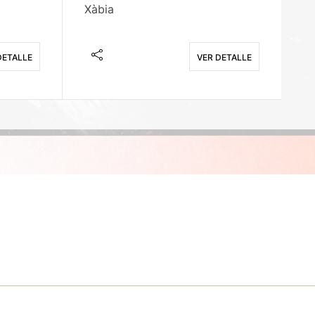
Xàbia
M
DETALLE
VER DETALLE