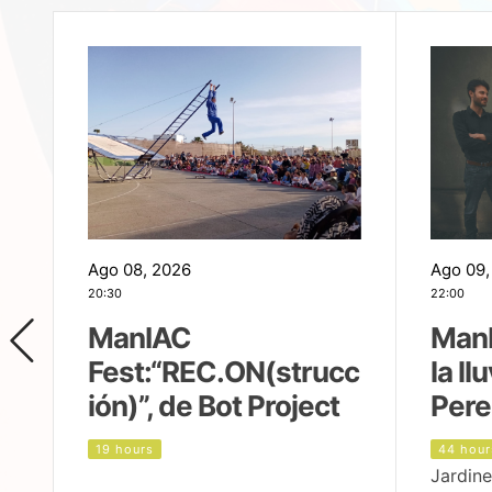
Ago 08, 2026
Ago 09,
20:30
22:00
ManIAC
ManI
Fest:“REC.ON(strucc
la ll
ión)”, de Bot Project
Pere
19 hours
44 hour
Jardine