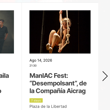
Ago 14, 2026
Ag
21:30
21
aila
ManIAC Fest:
M
“Desempolsant”, de
“
o
la Compañía Aicrag
D
7 days
8
Plaza de la Libertad
Pa