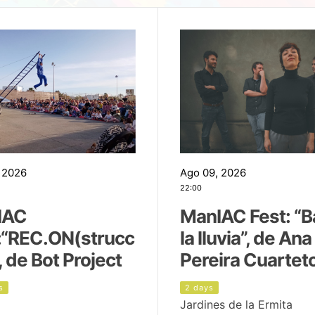
 2026
Ago 09, 2026
22:00
IAC
ManIAC Fest: “B
:“REC.ON(strucc
la lluvia”, de Ana
, de Bot Project
Pereira Cuartet
s
2 days
Jardines de la Ermita