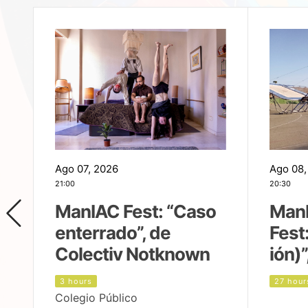
Ago 07, 2026
Ago 08,
21:00
20:30
ManIAC Fest: “Caso
Man
enterrado”, de
Fest
Colectiv Notknown
ión)”
3 hours
27 hour
Colegio Público