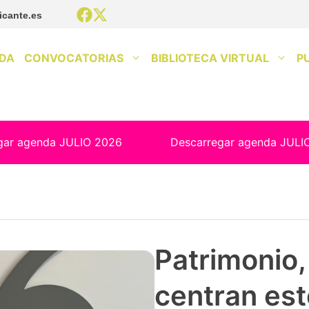
icante.es
DA
CONVOCATORIAS
BIBLIOTECA VIRTUAL
P
gar agenda JULIO 2026
Descarregar agenda JULI
Patrimonio, 
centran est