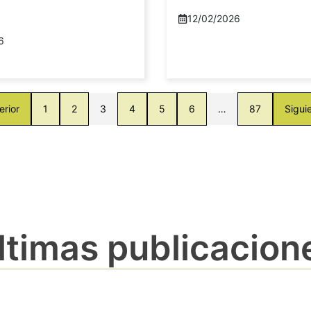
12/02/2026
6
erior
1
2
3
4
5
6
…
87
Sigui
ltimas publicacion