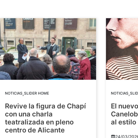
,
,
NOTICIAS
SLIDER HOME
NOTICIAS
SLI
Revive la figura de Chapí
El nuev
con una charla
Canelob
teatralizada en pleno
al estilo
centro de Alicante
24/03/202