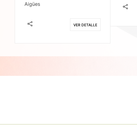
Aigües
E
VER DETALLE