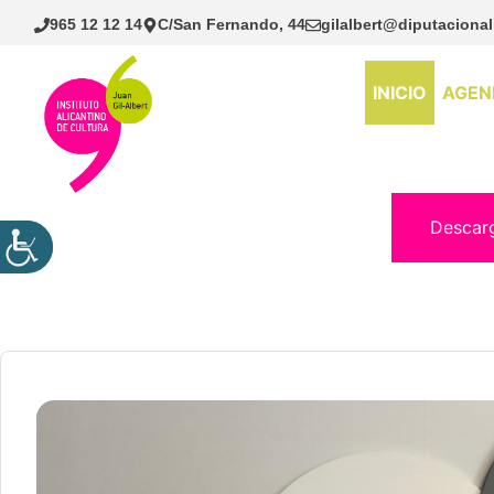
Saltar
965 12 12 14
C/San Fernando, 44
gilalbert@diputacional
al
contenido
INICIO
AGEN
Descar