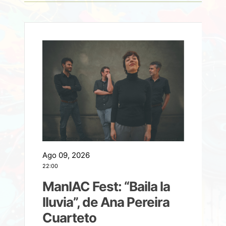
Ago 09, 2026
A
22:00
21
ManIAC Fest: “Baila la
a
lluvia”, de Ana Pereira
Cuarteto