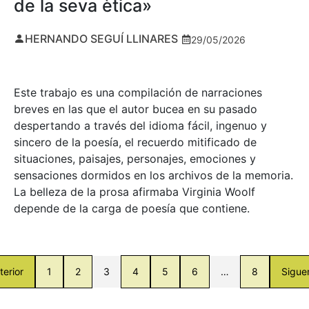
de la seva ètica»
HERNANDO SEGUÍ LLINARES
29/05/2026
Este trabajo es una compilación de narraciones
breves en las que el autor bucea en su pasado
despertando a través del idioma fácil, ingenuo y
sincero de la poesía, el recuerdo mitificado de
situaciones, paisajes, personajes, emociones y
sensaciones dormidos en los archivos de la memoria.
La belleza de la prosa afirmaba Virginia Woolf
depende de la carga de poesía que contiene.
terior
1
2
3
4
5
6
…
8
Sigue