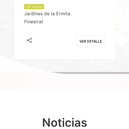
24 hours
Jardines de la Ermita
P
Finestrat
S
E
VER DETALLE
Noticias