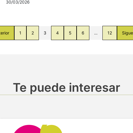
30/03/2026
erior
1
2
3
4
5
6
…
12
Sigue
Te puede interesar