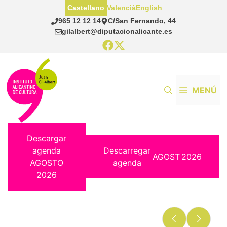
Saltar
Castellano
Valencià
English
al
965 12 12 14
C/San Fernando, 44
contenido
gilalbert@diputacionalicante.es
MENÚ
Descargar
agenda
Descarregar
AGOST
2026
AGOSTO
agenda
2026