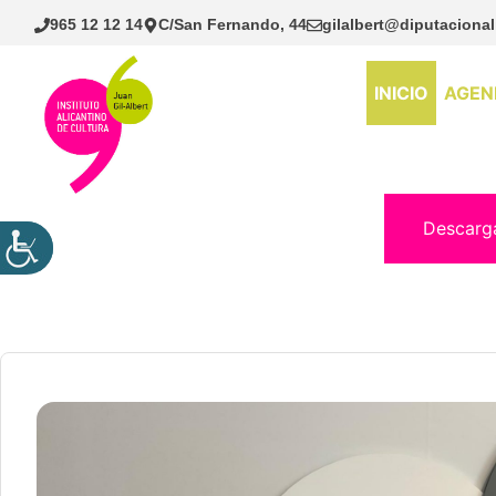
Saltar
965 12 12 14
C/San Fernando, 44
gilalbert@diputacional
al
contenido
INICIO
AGEN
Descarg