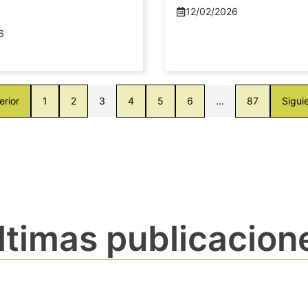
12/02/2026
6
erior
1
2
3
4
5
6
…
87
Sigui
ltimas publicacion