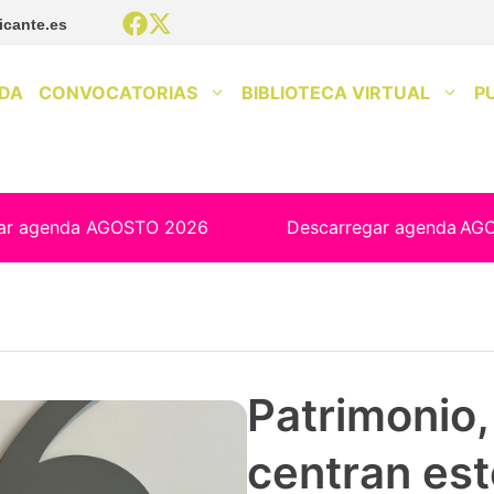
icante.es
DA
CONVOCATORIAS
BIBLIOTECA VIRTUAL
P
ar agenda AGOSTO 2026
Descarregar agenda
AG
Patrimonio, 
centran est