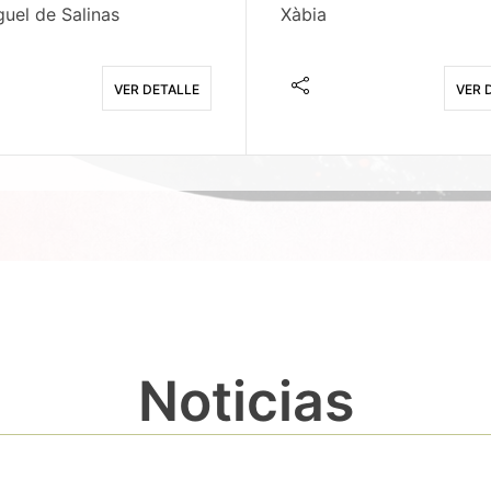
uel de Salinas
Xàbia
VER DETALLE
VER 
Noticias