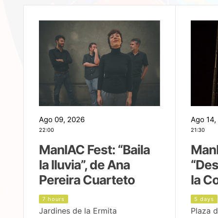
Ago 09, 2026
Ago 14,
22:00
21:30
ManIAC Fest: “Baila
ManI
la lluvia”, de Ana
“Des
Pereira Cuarteto
la C
7 hours
5 days
Jardines de la Ermita
Plaza d