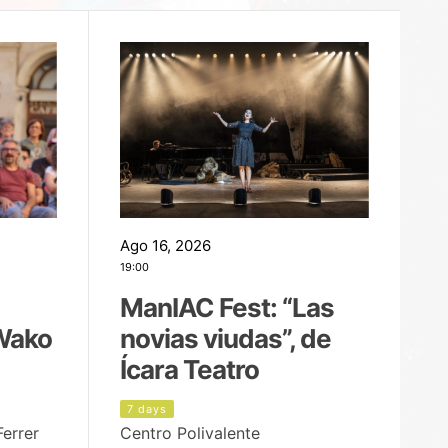
Ago 16, 2026
Ag
19:00
22
ManIAC Fest: “Las
M
Wako
novias viudas”, de
l
Ícara Teatro
P
7 days
7
Ferrer
Centro Polivalente
Ja