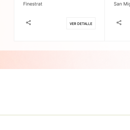
Finestrat
San Mig
E
VER DETALLE