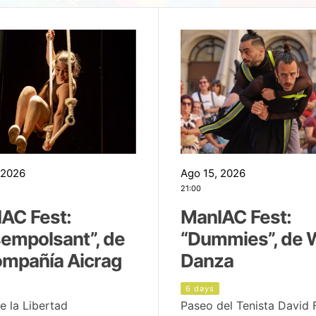
 2026
Ago 15, 2026
21:00
AC Fest:
ManIAC Fest:
empolsant”, de
“Dummies”, de 
ompañía Aicrag
Danza
6 days
e la Libertad
Paseo del Tenista David 