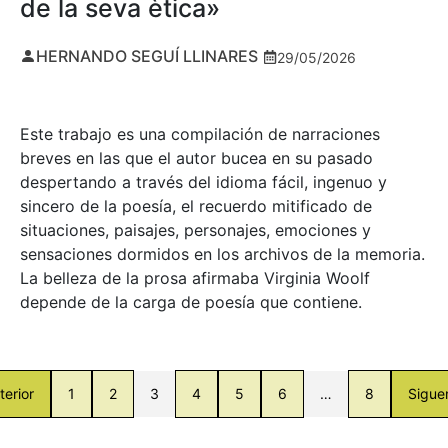
de la seva ètica»
HERNANDO SEGUÍ LLINARES
29/05/2026
Este trabajo es una compilación de narraciones
breves en las que el autor bucea en su pasado
despertando a través del idioma fácil, ingenuo y
sincero de la poesía, el recuerdo mitificado de
situaciones, paisajes, personajes, emociones y
sensaciones dormidos en los archivos de la memoria.
La belleza de la prosa afirmaba Virginia Woolf
depende de la carga de poesía que contiene.
terior
1
2
3
4
5
6
…
8
Sigue