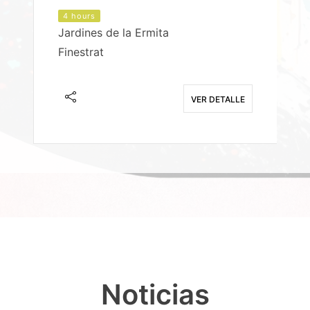
4 hours
Jardines de la Ermita
P
Finestrat
S
E
VER DETALLE
Noticias