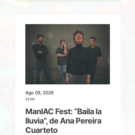
Ago 09, 2026
A
22:00
21
ManIAC Fest: “Baila la
a
lluvia”, de Ana Pereira
Cuarteto