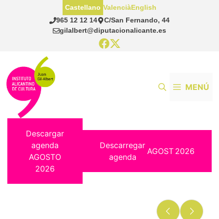
Saltar
Castellano
Valencià
English
al
965 12 12 14
C/San Fernando, 44
contenido
gilalbert@diputacionalicante.es
MENÚ
Descargar
agenda
Descarregar
AGOST
2026
AGOSTO
agenda
2026