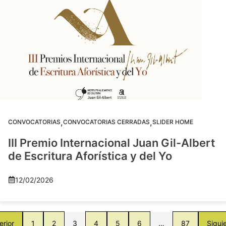
,
,
CONVOCATORIAS
CONVOCATORIAS CERRADAS
SLIDER HOME
III Premio Internacional Juan Gil-Albert
de Escritura Aforística y del Yo
12/02/2026
erior
1
2
3
4
5
6
…
87
Sigui