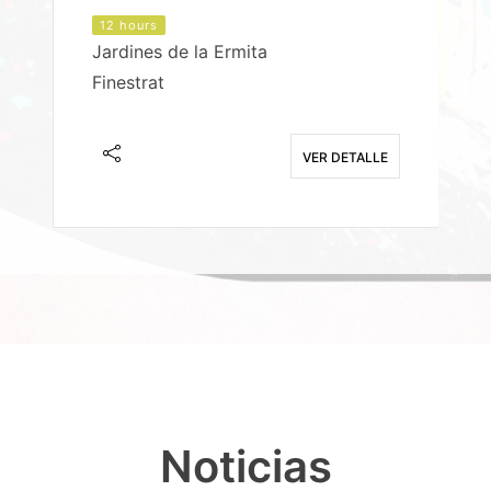
12 hours
Jardines de la Ermita
P
Finestrat
S
E
VER DETALLE
Noticias