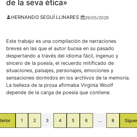
de la seva ètica»
HERNANDO SEGUÍ LLINARES
29/05/2026
Este trabajo es una compilación de narraciones
breves en las que el autor bucea en su pasado
despertando a través del idioma fácil, ingenuo y
sincero de la poesía, el recuerdo mitificado de
situaciones, paisajes, personajes, emociones y
sensaciones dormidos en los archivos de la memoria.
La belleza de la prosa afirmaba Virginia Woolf
depende de la carga de poesía que contiene.
terior
1
2
3
4
5
6
…
8
Sigue