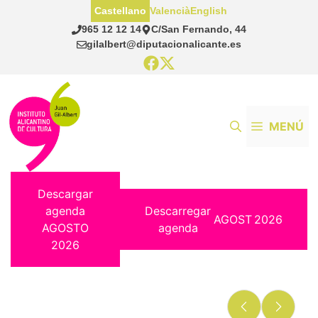
Saltar
Castellano
Valencià
English
al
965 12 12 14
C/San Fernando, 44
contenido
gilalbert@diputacionalicante.es
MENÚ
Descargar
agenda
Descarregar
AGOST
2026
AGOSTO
agenda
2026