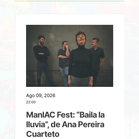
Ago 09, 2026
A
22:00
21
ManIAC Fest: “Baila la
a
lluvia”, de Ana Pereira
Cuarteto