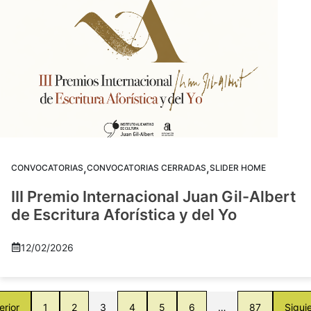
,
,
CONVOCATORIAS
CONVOCATORIAS CERRADAS
SLIDER HOME
III Premio Internacional Juan Gil-Albert
de Escritura Aforística y del Yo
12/02/2026
erior
1
2
3
4
5
6
…
87
Sigui