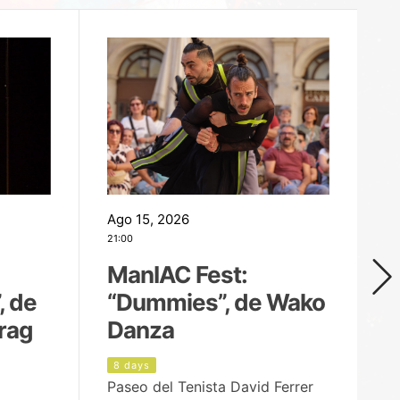
Ago 15, 2026
Ag
21:00
19
ManIAC Fest:
M
, de
“Dummies”, de Wako
n
rag
Danza
Í
8 days
9
Paseo del Tenista David Ferrer
Ce