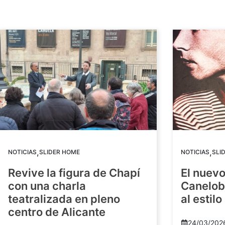
,
,
NOTICIAS
SLIDER HOME
NOTICIAS
SLI
Revive la figura de Chapí
El nuev
con una charla
Canelob
teatralizada en pleno
al estilo
centro de Alicante
24/03/202