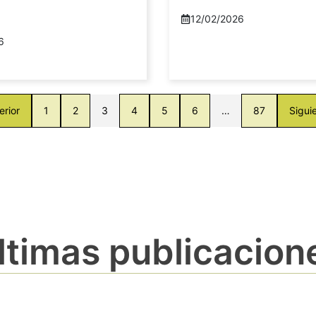
12/02/2026
6
erior
1
2
3
4
5
6
…
87
Sigui
ltimas publicacion