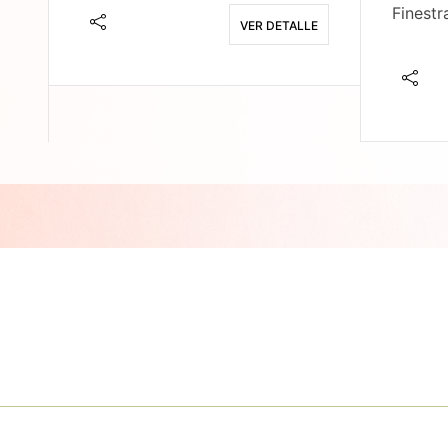
Finestr
VER DETALLE
E