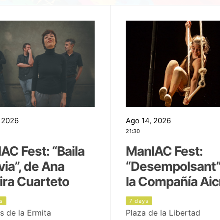
 2026
Ago 14, 2026
21:30
AC Fest: “Baila
ManIAC Fest:
uvia”, de Ana
“Desempolsant”
ira Cuarteto
la Compañía Aic
s
7 days
s de la Ermita
Plaza de la Libertad