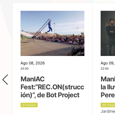
Ago 08, 2026
Ago 09,
20:30
22:00
ManIAC
ManI
Fest:“REC.ON(strucc
la ll
ión)”, de Bot Project
Pere
21 hours
46 hour
Jardine