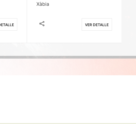
Xàbia
M
DETALLE
VER DETALLE