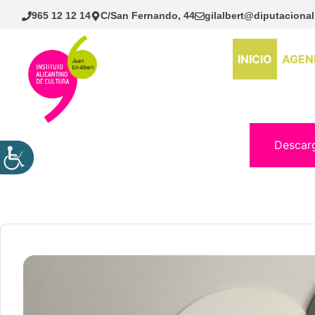
Saltar
965 12 12 14
C/San Fernando, 44
gilalbert@diputacional
al
contenido
INICIO
AGEN
Descar