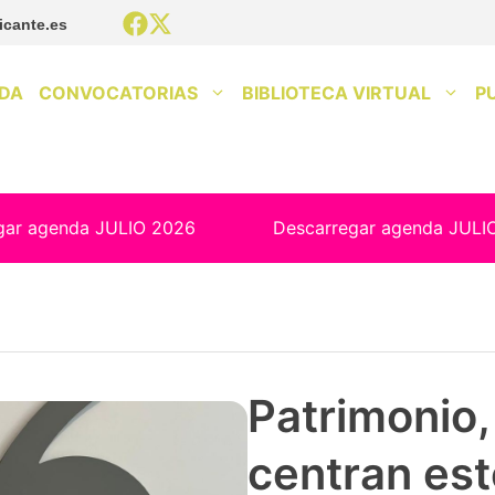
icante.es
DA
CONVOCATORIAS
BIBLIOTECA VIRTUAL
P
gar agenda JULIO 2026
Descarregar agenda JULI
Patrimonio, 
centran est