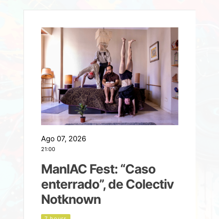
Ago 07, 2026
A
21:00
2
ManIAC Fest: “Caso
a
enterrado”, de Colectiv
Notknown
n
7 hours