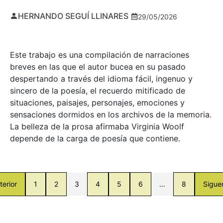
HERNANDO SEGUÍ LLINARES
29/05/2026
Este trabajo es una compilación de narraciones
breves en las que el autor bucea en su pasado
despertando a través del idioma fácil, ingenuo y
sincero de la poesía, el recuerdo mitificado de
situaciones, paisajes, personajes, emociones y
sensaciones dormidos en los archivos de la memoria.
La belleza de la prosa afirmaba Virginia Woolf
depende de la carga de poesía que contiene.
terior
1
2
3
4
5
6
…
8
Sigue