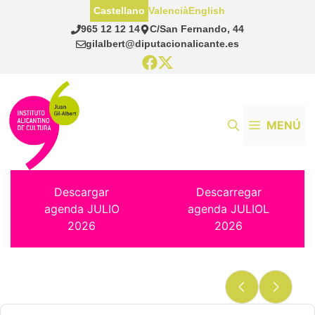
Saltar
Castellano
Valencià
English
al
965 12 12 14
C/San Fernando, 44
contenido
gilalbert@diputacionalicante.es
MENÚ
Descargar
Descarregar
agenda JULIO
agenda JULIOL
2026
2026