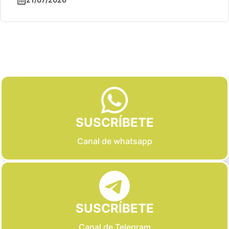
Slide 2 of 6
SUSCRÍBETE
Canal de whatsapp
SUSCRÍBETE
Canal de Telegram