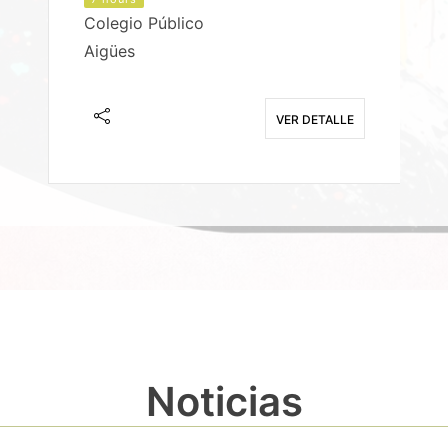
Colegio Público
Aigües
E
VER DETALLE
Noticias