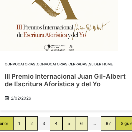
,
,
CONVOCATORIAS
CONVOCATORIAS CERRADAS
SLIDER HOME
III Premio Internacional Juan Gil-Albert
de Escritura Aforística y del Yo
12/02/2026
erior
1
2
3
4
5
6
…
87
Sigui