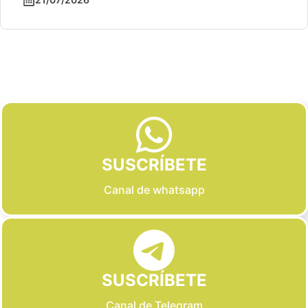
Slide 2 of 6
SUSCRÍBETE
Canal de whatsapp
SUSCRÍBETE
Canal de Telegram