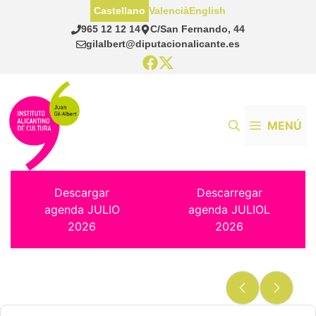
Saltar
Castellano
Valencià
English
al
965 12 12 14
C/San Fernando, 44
contenido
gilalbert@diputacionalicante.es
MENÚ
Descargar
Descarregar
agenda JULIO
agenda JULIOL
2026
2026