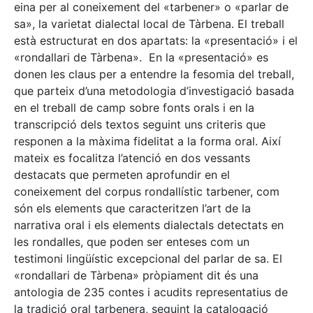
eina per al coneixement del «tarbener» o «parlar de
sa», la varietat dialectal local de Tàrbena. El treball
està estructurat en dos apartats: la «presentació» i el
«rondallari de Tàrbena». En la «presentació» es
donen les claus per a entendre la fesomia del treball,
que parteix d’una metodologia d’investigació basada
en el treball de camp sobre fonts orals i en la
transcripció dels textos seguint uns criteris que
responen a la màxima fidelitat a la forma oral. Així
mateix es focalitza l’atenció en dos vessants
destacats que permeten aprofundir en el
coneixement del corpus rondallístic tarbener, com
són els elements que caracteritzen l’art de la
narrativa oral i els elements dialectals detectats en
les rondalles, que poden ser enteses com un
testimoni lingüístic excepcional del parlar de sa. El
«rondallari de Tàrbena» pròpiament dit és una
antologia de 235 contes i acudits representatius de
la tradició oral tarbenera, seguint la catalogació