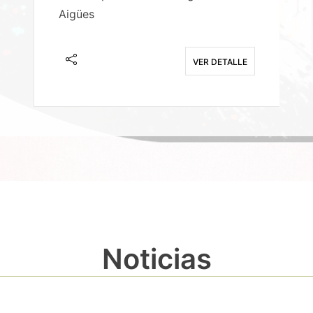
Aigües
A
E
VER DETALLE
Noticias