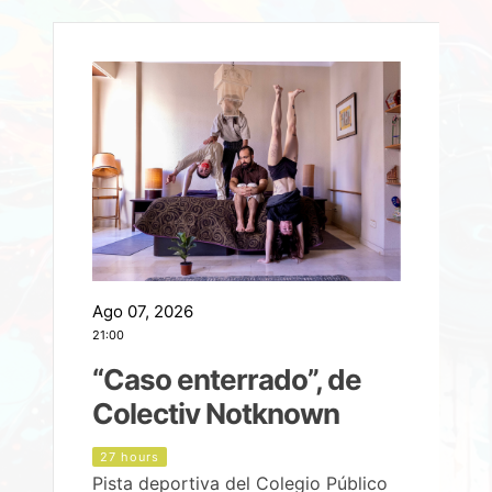
Ago 07, 2026
A
21:00
2
e
“Caso enterrado”, de
Colectiv Notknown
d
27 hours
Pista deportiva del Colegio Público
P