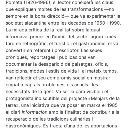
Pomata (1926-1996), el lector coneixerà les claus
que expliquen moltes de les transformacions —no
sempre en la bona direcció— que va experimentar la
societat alacantina entre les dècades de 1950 i 1990.
La mirada crítica de la realitat sobre la qual
informava, primer en l’àmbit del sector agrari i més
tard en l’etnogràfic, el turístic i el gastronòmic, el va
convertir en referent i prescriptor. Les seues
cròniques, reportatges i publicacions van
documentar la desaparició de paisatges, oficis,
tradicions, modes i estils de vida i, al mateix temps,
van reflectir el seu compromís social en mostrar
empatia cap als problemes, els anhels i les
necessitats de la gent. Va ser la cara visible i el
protagonista indiscutible del projecte «Menjars de la
terra», una iniciativa que va posar en marxa el 1985
el diari
Información
amb la finalitat de contribuir a la
recuperació de les tradicions culinàries i
gastronòmiques. Es tracta d’una de les aportacions