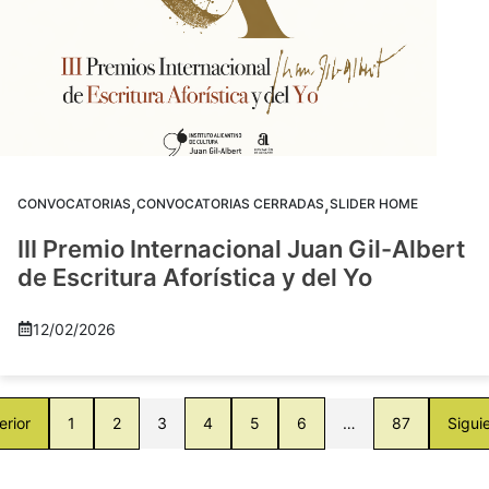
,
,
CONVOCATORIAS
CONVOCATORIAS CERRADAS
SLIDER HOME
III Premio Internacional Juan Gil-Albert
de Escritura Aforística y del Yo
12/02/2026
erior
1
2
3
4
5
6
…
87
Sigui