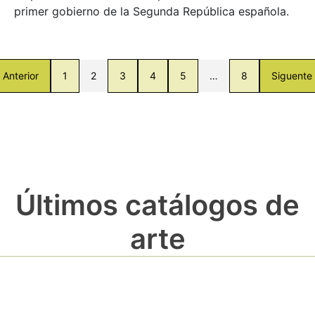
primer gobierno de la Segunda República española.
Anterior
1
2
3
4
5
…
8
Siguente
Últimos catálogos de
arte