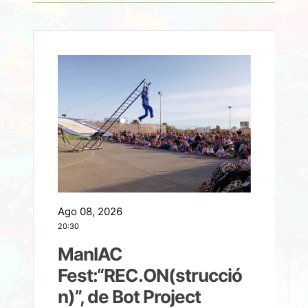
Ago 08, 2026
A
20:30
2
ManIAC
M
a
Fest:“REC.ON(strucció
l
n)”, de Bot Project