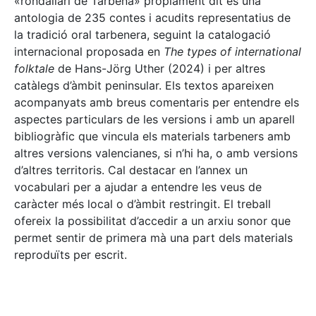
«rondallari de Tàrbena» pròpiament dit és una
antologia de 235 contes i acudits representatius de
la tradició oral tarbenera, seguint la catalogació
internacional proposada en
The types of international
folktale
de Hans-Jörg Uther (2024) i per altres
catàlegs d’àmbit peninsular. Els textos apareixen
acompanyats amb breus comentaris per entendre els
aspectes particulars de les versions i amb un aparell
bibliogràfic que vincula els materials tarbeners amb
altres versions valencianes, si n’hi ha, o amb versions
d’altres territoris. Cal destacar en l’annex un
vocabulari per a ajudar a entendre les veus de
caràcter més local o d’àmbit restringit. El treball
ofereix la possibilitat d’accedir a un arxiu sonor que
permet sentir de primera mà una part dels materials
reproduïts per escrit.