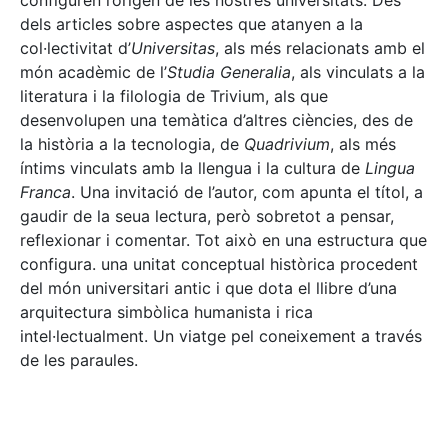
configuren l’origen de les nostres universitats. Des
dels articles sobre aspectes que atanyen a la
col·lectivitat d’
Universitas
, als més relacionats amb el
món acadèmic de l’
Studia Generalia
, als vinculats a la
literatura i la filologia de Trivium, als que
desenvolupen una temàtica d’altres ciències, des de
la història a la tecnologia, de
Quadrivium
, als més
íntims vinculats amb la llengua i la cultura de
Lingua
Franca
. Una invitació de l’autor, com apunta el títol, a
gaudir de la seua lectura, però sobretot a pensar,
reflexionar i comentar. Tot això en una estructura que
configura. una unitat conceptual històrica procedent
del món universitari antic i que dota el llibre d’una
arquitectura simbòlica humanista i rica
intel·lectualment. Un viatge pel coneixement a través
de les paraules.