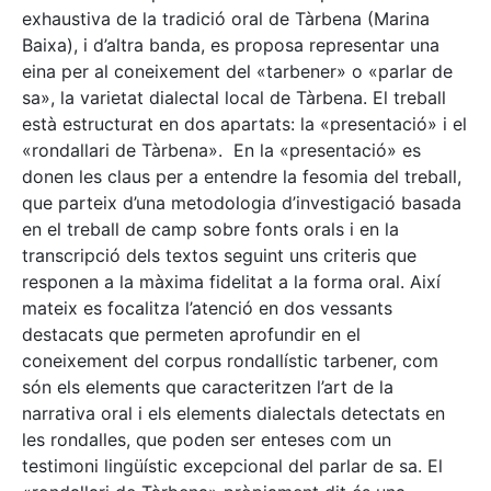
exhaustiva de la tradició oral de Tàrbena (Marina
Baixa), i d’altra banda, es proposa representar una
eina per al coneixement del «tarbener» o «parlar de
sa», la varietat dialectal local de Tàrbena. El treball
està estructurat en dos apartats: la «presentació» i el
«rondallari de Tàrbena». En la «presentació» es
donen les claus per a entendre la fesomia del treball,
que parteix d’una metodologia d’investigació basada
en el treball de camp sobre fonts orals i en la
transcripció dels textos seguint uns criteris que
responen a la màxima fidelitat a la forma oral. Així
mateix es focalitza l’atenció en dos vessants
destacats que permeten aprofundir en el
coneixement del corpus rondallístic tarbener, com
són els elements que caracteritzen l’art de la
narrativa oral i els elements dialectals detectats en
les rondalles, que poden ser enteses com un
testimoni lingüístic excepcional del parlar de sa. El