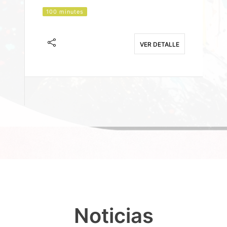
100 minutes
J
F
VER DETALLE
E
Noticias