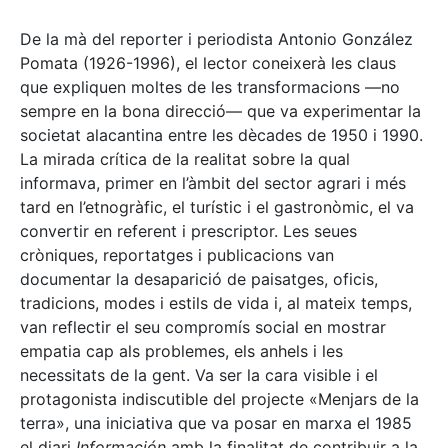
De la mà del reporter i periodista Antonio González
Pomata (1926-1996), el lector coneixerà les claus
que expliquen moltes de les transformacions —no
sempre en la bona direcció— que va experimentar la
societat alacantina entre les dècades de 1950 i 1990.
La mirada crítica de la realitat sobre la qual
informava, primer en l’àmbit del sector agrari i més
tard en l’etnogràfic, el turístic i el gastronòmic, el va
convertir en referent i prescriptor. Les seues
cròniques, reportatges i publicacions van
documentar la desaparició de paisatges, oficis,
tradicions, modes i estils de vida i, al mateix temps,
van reflectir el seu compromís social en mostrar
empatia cap als problemes, els anhels i les
necessitats de la gent. Va ser la cara visible i el
protagonista indiscutible del projecte «Menjars de la
terra», una iniciativa que va posar en marxa el 1985
el diari
Información
amb la finalitat de contribuir a la