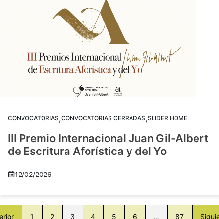
,
,
CONVOCATORIAS
CONVOCATORIAS CERRADAS
SLIDER HOME
III Premio Internacional Juan Gil-Albert
de Escritura Aforística y del Yo
12/02/2026
erior
1
2
3
4
5
6
…
87
Sigui