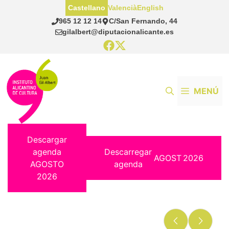
Saltar
Castellano
Valencià
English
al
965 12 12 14
C/San Fernando, 44
contenido
gilalbert@diputacionalicante.es
MENÚ
Descargar
agenda
Descarregar
AGOST
2026
AGOSTO
agenda
2026