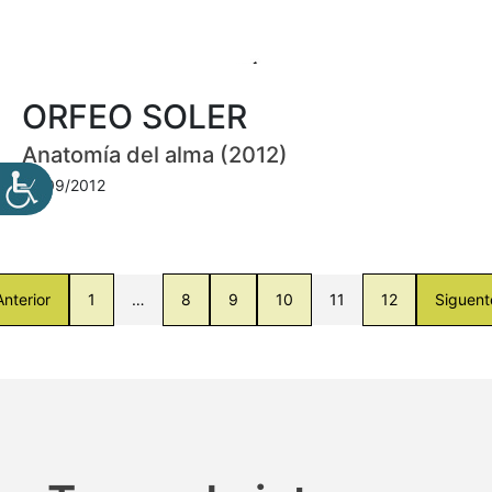
ORFEO SOLER
Anatomía del alma (2012)
01/09/2012
Anterior
1
…
8
9
10
11
12
Siguent