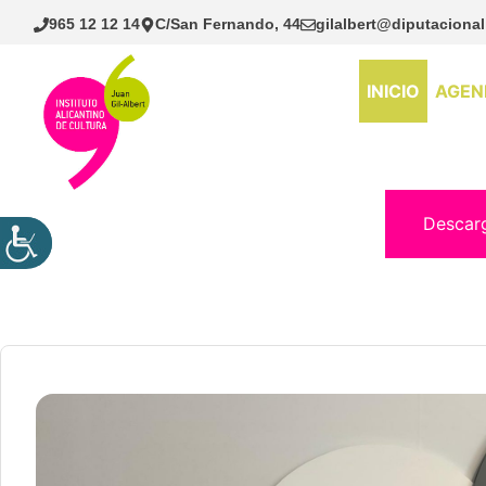
Saltar
965 12 12 14
C/San Fernando, 44
gilalbert@diputacional
al
contenido
INICIO
AGEN
Descar