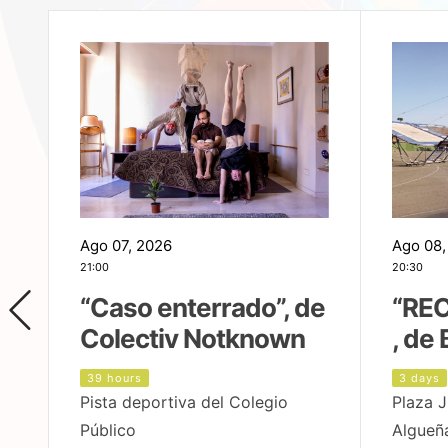
Ago 07, 2026
Ago 08,
21:00
20:30
,
“Caso enterrado”, de
“REC
Colectiv Notknown
, de 
39 hours
3 days
Pista deportiva del Colegio
Plaza J
Público
Algueñ