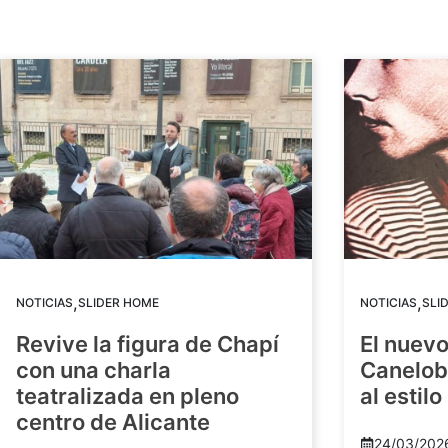
,
,
NOTICIAS
SLIDER HOME
NOTICIAS
SLI
Revive la figura de Chapí
El nuev
con una charla
Canelob
teatralizada en pleno
al estilo
centro de Alicante
24/03/202