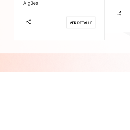
Aigües
E
VER DETALLE