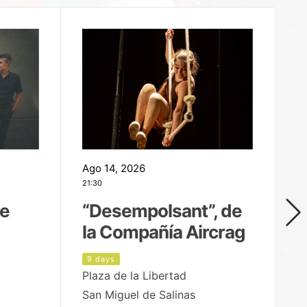
Ago 14, 2026
Ag
21:30
21
de
“Desempolsant”, de
“
la Compañía Aircrag
D
9 days
1
Plaza de la Libertad
pa
San Miguel de Salinas
X