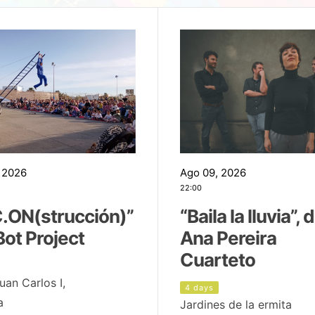
 2026
Ago 09, 2026
22:00
.ON(strucción)”
“Baila la lluvia”, 
Bot Project
Ana Pereira
Cuarteto
uan Carlos I,
4 days
a
Jardines de la ermita