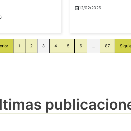
12/02/2026
6
erior
1
2
3
4
5
6
…
87
Sigui
ltimas publicacion