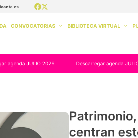
icante.es
DA
CONVOCATORIAS
BIBLIOTECA VIRTUAL
P
gar agenda JULIO 2026
Descarregar agenda JULI
Patrimonio, 
centran est