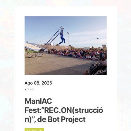
Ago 08, 2026
A
20:30
2
ManIAC
M
a
Fest:“REC.ON(strucció
l
n)”, de Bot Project
12 hours