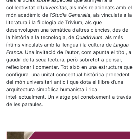
dels articles sobre aspectes que atanyen a la
col·lectivitat d’
Universitas
, als més relacionats amb el
món acadèmic de l’
Studia Generalia
, als vinculats a la
literatura i la filologia de Trivium, als que
desenvolupen una temàtica d’altres ciències, des de
la història a la tecnologia, de
Quadrivium
, als més
íntims vinculats amb la llengua i la cultura de
Lingua
Franca
. Una invitació de l’autor, com apunta el títol, a
gaudir de la seua lectura, però sobretot a pensar,
reflexionar i comentar. Tot això en una estructura que
configura. una unitat conceptual històrica procedent
del món universitari antic i que dota el llibre d’una
arquitectura simbòlica humanista i rica
intel·lectualment. Un viatge pel coneixement a través
de les paraules.