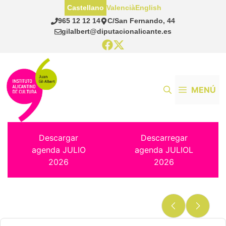
Saltar
Castellano
Valencià
English
al
965 12 12 14
C/San Fernando, 44
contenido
gilalbert@diputacionalicante.es
MENÚ
Descargar
Descarregar
agenda JULIO
agenda JULIOL
2026
2026