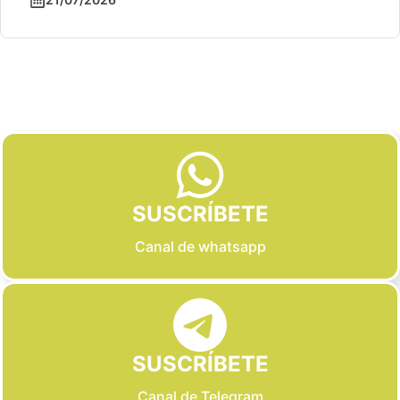
Slide 2 of 6
SUSCRÍBETE
Canal de whatsapp
SUSCRÍBETE
Canal de Telegram