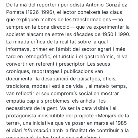
De la mà del reporter i periodista Antonio González
Pomata (1926-1996), el lector coneixerà les claus
que expliquen moltes de les transformacions —no
sempre en la bona direcció— que va experimentar la
societat alacantina entre les dècades de 1950 i 1990.
La mirada crítica de la realitat sobre la qual
informava, primer en l’àmbit del sector agrari i més
tard en l’etnogràfic, el turístic i el gastronòmic, el va
convertir en referent i prescriptor. Les seues
cròniques, reportatges i publicacions van
documentar la desaparició de paisatges, oficis,
tradicions, modes i estils de vida i, al mateix temps,
van reflectir el seu compromís social en mostrar
empatia cap als problemes, els anhels i les
necessitats de la gent. Va ser la cara visible i el
protagonista indiscutible del projecte «Menjars de la
terra», una iniciativa que va posar en marxa el 1985
el diari
Información
amb la finalitat de contribuir a la
recuperació de les tradicions culinàries i