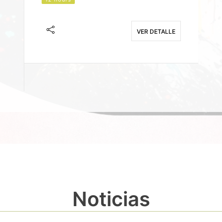
J
F
VER DETALLE
E
Noticias