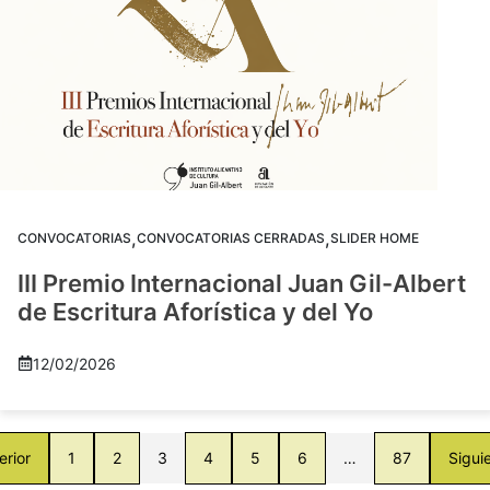
,
,
CONVOCATORIAS
CONVOCATORIAS CERRADAS
SLIDER HOME
III Premio Internacional Juan Gil-Albert
de Escritura Aforística y del Yo
12/02/2026
erior
1
2
3
4
5
6
…
87
Sigui