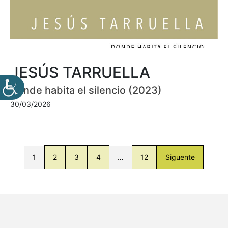
JESÚS TARRUELLA
Donde habita el silencio (2023)
30/03/2026
1
2
3
4
…
12
Siguente