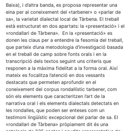
Baixa), i d’altra banda, es proposa representar una
eina per al coneixement del «tarbener» o «parlar de
sa», la varietat dialectal local de Tàrbena. El treball
està estructurat en dos apartats: la «presentació» i el
«rondallari de Tàrbena». En la «presentació» es
donen les claus per a entendre la fesomia del treball,
que parteix d’una metodologia d’investigació basada
en el treball de camp sobre fonts orals i en la
transcripció dels textos seguint uns criteris que
responen a la màxima fidelitat a la forma oral. Així
mateix es focalitza l’atenció en dos vessants
destacats que permeten aprofundir en el
coneixement del corpus rondallístic tarbener, com
són els elements que caracteritzen l’art de la
narrativa oral i els elements dialectals detectats en
les rondalles, que poden ser enteses com un
testimoni lingüístic excepcional del parlar de sa. El
«rondallari de Tàrbena» pròpiament dit és una